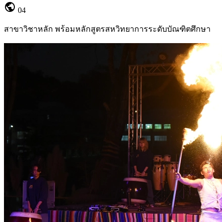
public
04
สาขาวิชาหลัก พร้อมหลักสูตรสหวิทยาการระดับบัณฑิตศึกษา