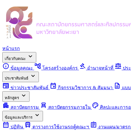
หน้าแรก
expand_more
เกี่ยวกับคณะ
info
account_tree
gavel
balance
ข้อมูลคณะ
โครงสร้างองค์กร
อำนาจหน้าที่
ประ
expand_more
ประชาสัมพันธ์
newspaper
event
description
ข่าวประชาสัมพันธ์
กิจกรรมวิชาการ & สัมมนา
แบบ
expand_more
หลักสูตร
apartment
chair_alt
palette
สถาปัตยกรรม
สถาปัตยกรรมภายใน
ศิลปะและการ
expand_more
ข้อมูลและบริการ
calendar_month
directions_bus
assignment
ปฏิทิน
ตารางการใช้งานรถตู้คณะฯ
งานแผน/มาตรก