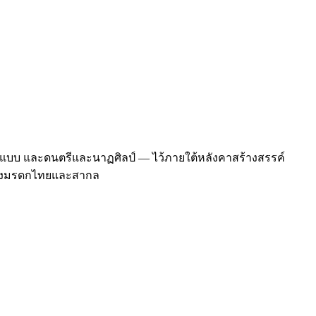
บ และดนตรีและนาฏศิลป์ — ไว้ภายใต้หลังคาสร้างสรรค์
จบของมรดกไทยและสากล