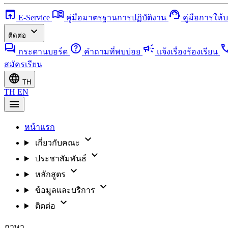
open_in_browser
menu_book
support_agent
E-Service
คู่มือมาตรฐานการปฏิบัติงาน
คู่มือการให้
expand_more
ติดต่อ
forum
help
campaign
ca
กระดานบอร์ด
คำถามที่พบบ่อย
แจ้งเรื่องร้องเรียน
สมัครเรียน
language
TH
TH
EN
menu
หน้าแรก
expand_more
เกี่ยวกับคณะ
expand_more
ประชาสัมพันธ์
expand_more
หลักสูตร
expand_more
ข้อมูลและบริการ
expand_more
ติดต่อ
ภาษา