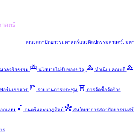
คณะสถาปัตยกรรมศาสตร์และศิลปกรรมศาสตร์, มหา
redeem
manage_accounts
supervisor_account
มวลจริยธรรม
นโยบายไม่รับของขวัญ
ทำเนียบคณบดี
summarize
shopping_cart
ฟอร์มเอกสาร
รายงานการประชุม
การจัดซื้อจัดจ้าง
music_note
hub
ออกแบบ
ดนตรีและนาฏศิลป์
สหวิทยาการสถาปัตยกรรมสร้
าร