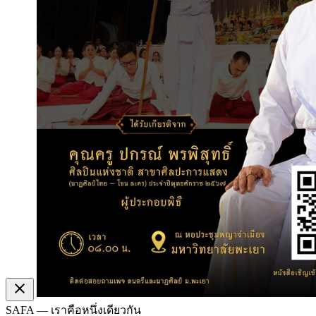
close
SAFA — เราคือหนึ่งเดียวกัน