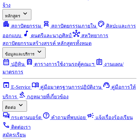
จ้าง
expand_more
หลักสูตร
apartment
chair_alt
palette
สถาปัตยกรรม
สถาปัตยกรรมภายใน
ศิลปะและการ
music_note
hub
ออกแบบ
ดนตรีและนาฏศิลป์
สหวิทยาการ
สถาปัตยกรรมสร้างสรรค์
หลักสูตรทั้งหมด
expand_more
ข้อมูลและบริการ
calendar_month
directions_bus
assignment
ปฏิทิน
ตารางการใช้งานรถตู้คณะฯ
งานแผน/
มาตรการ
open_in_browser
menu_book
support_agent
E-Service
คู่มือมาตรฐานการปฏิบัติงาน
คู่มือการให้
gavel
บริการ
กฎหมายที่เกี่ยวข้อง
expand_more
ติดต่อ
forum
help
campaign
กระดานบอร์ด
คำถามที่พบบ่อย
แจ้งเรื่องร้องเรียน
call
ติดต่อเรา
สมัครเรียน