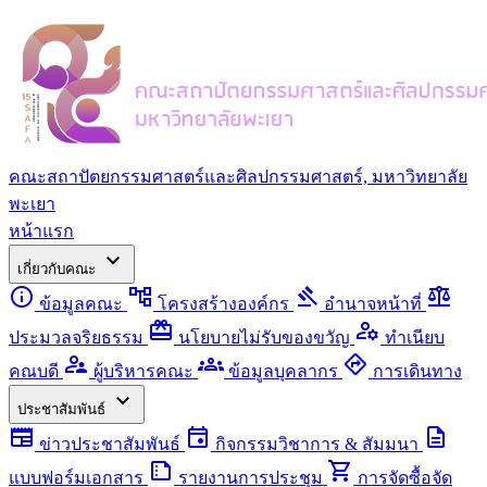
คณะสถาปัตยกรรมศาสตร์และศิลปกรรมศาสตร์, มหาวิทยาลัย
พะเยา
หน้าแรก
expand_more
เกี่ยวกับคณะ
info
account_tree
gavel
balance
ข้อมูลคณะ
โครงสร้างองค์กร
อำนาจหน้าที่
redeem
manage_accounts
ประมวลจริยธรรม
นโยบายไม่รับของขวัญ
ทำเนียบ
supervisor_account
groups
directions
คณบดี
ผู้บริหารคณะ
ข้อมูลบุคลากร
การเดินทาง
expand_more
ประชาสัมพันธ์
newspaper
event
description
ข่าวประชาสัมพันธ์
กิจกรรมวิชาการ & สัมมนา
summarize
shopping_cart
แบบฟอร์มเอกสาร
รายงานการประชุม
การจัดซื้อจัด