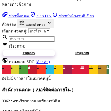
หลายทางชีวภาพ
dynamic_feed
verified_user
eco
ข่าวทั้งหมด
ข่าว ITA
ข่าวสำนักงานสีเขียว
tune
expand_more
ตัวกรอง
แสดงตัวกรอง
เลือกหมวดหมู่:
search
filter_list
เรียงตาม:
ล่าสุดก่อน
เก่าสุดก่อน
public
กรองตาม SDG
(ล้างค่า)
1
2
3
4
5
6
7
8
9
10
11
12
13
ยังไม่มีข่าวสารในหมวดหมู่นี้
สำนักงานคณะ ( เบอร์ติดต่อภายใน )
3362 : งานวิชาการและพัฒนานิสิต