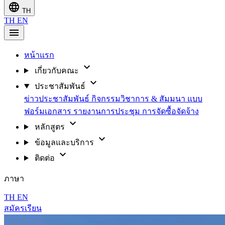
language
TH
TH
EN
menu
หน้าแรก
expand_more
เกี่ยวกับคณะ
expand_more
ประชาสัมพันธ์
ข่าวประชาสัมพันธ์
กิจกรรมวิชาการ & สัมมนา
แบบ
ฟอร์มเอกสาร
รายงานการประชุม
การจัดซื้อจัดจ้าง
expand_more
หลักสูตร
expand_more
ข้อมูลและบริการ
expand_more
ติดต่อ
ภาษา
TH
EN
สมัครเรียน