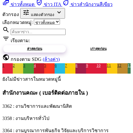
dynamic_feed
verified_user
eco
ข่าวทั้งหมด
ข่าว ITA
ข่าวสำนักงานสีเขียว
tune
expand_more
ตัวกรอง
แสดงตัวกรอง
เลือกหมวดหมู่:
search
filter_list
เรียงตาม:
ล่าสุดก่อน
เก่าสุดก่อน
public
กรองตาม SDG
(ล้างค่า)
1
2
3
4
5
6
7
8
9
10
11
12
13
ยังไม่มีข่าวสารในหมวดหมู่นี้
สำนักงานคณะ ( เบอร์ติดต่อภายใน )
3362 : งานวิชาการและพัฒนานิสิต
3358 : งานบริหารทั่วไป
3364 : งานบูรณาการพันธกิจ วิจัยและบริการวิชาการ