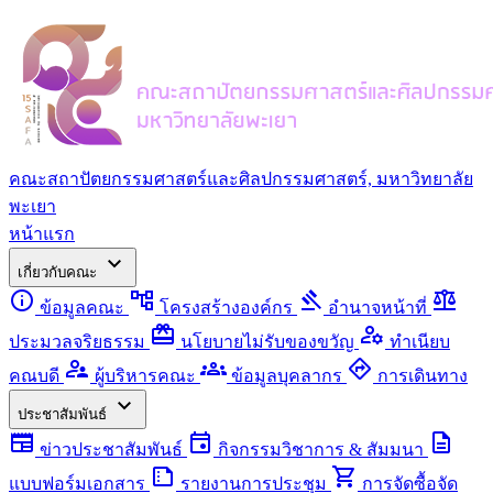
คณะสถาปัตยกรรมศาสตร์และศิลปกรรมศาสตร์, มหาวิทยาลัย
พะเยา
หน้าแรก
expand_more
เกี่ยวกับคณะ
info
account_tree
gavel
balance
ข้อมูลคณะ
โครงสร้างองค์กร
อำนาจหน้าที่
redeem
manage_accounts
ประมวลจริยธรรม
นโยบายไม่รับของขวัญ
ทำเนียบ
supervisor_account
groups
directions
คณบดี
ผู้บริหารคณะ
ข้อมูลบุคลากร
การเดินทาง
expand_more
ประชาสัมพันธ์
newspaper
event
description
ข่าวประชาสัมพันธ์
กิจกรรมวิชาการ & สัมมนา
summarize
shopping_cart
แบบฟอร์มเอกสาร
รายงานการประชุม
การจัดซื้อจัด