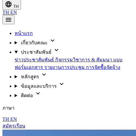
language
TH
TH
EN
menu
หน้าแรก
expand_more
เกี่ยวกับคณะ
expand_more
ประชาสัมพันธ์
ข่าวประชาสัมพันธ์
กิจกรรมวิชาการ & สัมมนา
แบบ
ฟอร์มเอกสาร
รายงานการประชุม
การจัดซื้อจัดจ้าง
expand_more
หลักสูตร
expand_more
ข้อมูลและบริการ
expand_more
ติดต่อ
ภาษา
TH
EN
สมัครเรียน