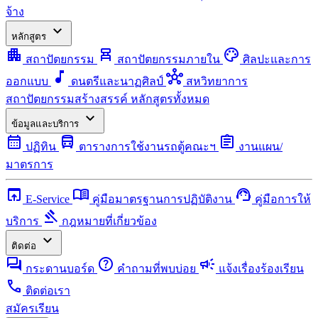
จ้าง
expand_more
หลักสูตร
apartment
chair_alt
palette
สถาปัตยกรรม
สถาปัตยกรรมภายใน
ศิลปะและการ
music_note
hub
ออกแบบ
ดนตรีและนาฏศิลป์
สหวิทยาการ
สถาปัตยกรรมสร้างสรรค์
หลักสูตรทั้งหมด
expand_more
ข้อมูลและบริการ
calendar_month
directions_bus
assignment
ปฏิทิน
ตารางการใช้งานรถตู้คณะฯ
งานแผน/
มาตรการ
open_in_browser
menu_book
support_agent
E-Service
คู่มือมาตรฐานการปฏิบัติงาน
คู่มือการให้
gavel
บริการ
กฎหมายที่เกี่ยวข้อง
expand_more
ติดต่อ
forum
help
campaign
กระดานบอร์ด
คำถามที่พบบ่อย
แจ้งเรื่องร้องเรียน
call
ติดต่อเรา
สมัครเรียน