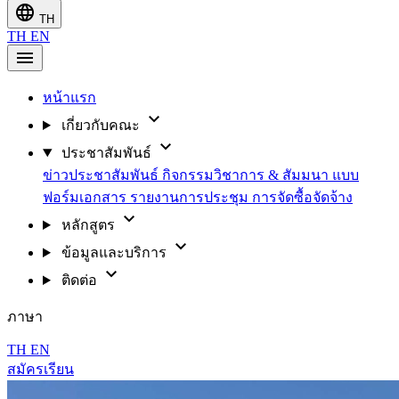
language
TH
TH
EN
menu
หน้าแรก
expand_more
เกี่ยวกับคณะ
expand_more
ประชาสัมพันธ์
ข่าวประชาสัมพันธ์
กิจกรรมวิชาการ & สัมมนา
แบบ
ฟอร์มเอกสาร
รายงานการประชุม
การจัดซื้อจัดจ้าง
expand_more
หลักสูตร
expand_more
ข้อมูลและบริการ
expand_more
ติดต่อ
ภาษา
TH
EN
สมัครเรียน