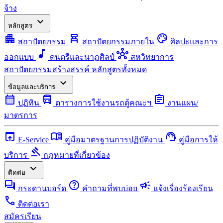
จ้าง
expand_more
หลักสูตร
apartment
chair_alt
palette
สถาปัตยกรรม
สถาปัตยกรรมภายใน
ศิลปะและการ
music_note
hub
ออกแบบ
ดนตรีและนาฏศิลป์
สหวิทยาการ
สถาปัตยกรรมสร้างสรรค์
หลักสูตรทั้งหมด
expand_more
ข้อมูลและบริการ
calendar_month
directions_bus
assignment
ปฏิทิน
ตารางการใช้งานรถตู้คณะฯ
งานแผน/
มาตรการ
open_in_browser
menu_book
support_agent
E-Service
คู่มือมาตรฐานการปฏิบัติงาน
คู่มือการให้
gavel
บริการ
กฎหมายที่เกี่ยวข้อง
expand_more
ติดต่อ
forum
help
campaign
กระดานบอร์ด
คำถามที่พบบ่อย
แจ้งเรื่องร้องเรียน
call
ติดต่อเรา
สมัครเรียน