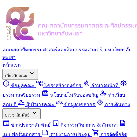
คณะสถาปัตยกรรมศาสตร์และศิลปกรรมศาสตร์, มหาวิทยาลัย
พะเยา
หน้าแรก
expand_more
เกี่ยวกับคณะ
info
account_tree
gavel
balance
ข้อมูลคณะ
โครงสร้างองค์กร
อำนาจหน้าที่
redeem
manage_accounts
ประมวลจริยธรรม
นโยบายไม่รับของขวัญ
ทำเนียบ
supervisor_account
groups
directions
คณบดี
ผู้บริหารคณะ
ข้อมูลบุคลากร
การเดินทาง
expand_more
ประชาสัมพันธ์
newspaper
event
description
ข่าวประชาสัมพันธ์
กิจกรรมวิชาการ & สัมมนา
summarize
shopping_cart
แบบฟอร์มเอกสาร
รายงานการประชุม
การจัดซื้อจัด