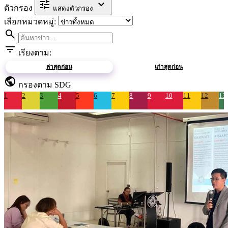
tune
expand_more
ตัวกรอง
แสดงตัวกรอง
เลือกหมวดหมู่:
search
filter_list
เรียงตาม:
ล่าสุดก่อน
เก่าสุดก่อน
public
กรองตาม SDG
1
2
3
4
5
6
7
8
9
10
11
12
13