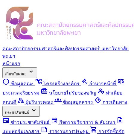
คณะสถาปัตยกรรมศาสตร์และศิลปกรรมศาสตร์, มหาวิทยาลัย
พะเยา
หน้าแรก
expand_more
เกี่ยวกับคณะ
info
account_tree
gavel
balance
ข้อมูลคณะ
โครงสร้างองค์กร
อำนาจหน้าที่
redeem
manage_accounts
ประมวลจริยธรรม
นโยบายไม่รับของขวัญ
ทำเนียบ
supervisor_account
groups
directions
คณบดี
ผู้บริหารคณะ
ข้อมูลบุคลากร
การเดินทาง
expand_more
ประชาสัมพันธ์
newspaper
event
description
ข่าวประชาสัมพันธ์
กิจกรรมวิชาการ & สัมมนา
summarize
shopping_cart
แบบฟอร์มเอกสาร
รายงานการประชุม
การจัดซื้อจัด