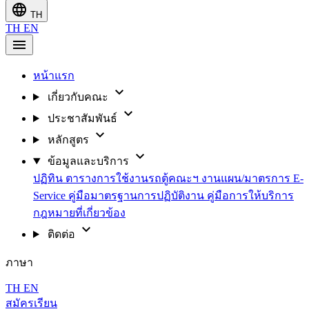
language
TH
TH
EN
menu
หน้าแรก
expand_more
เกี่ยวกับคณะ
expand_more
ประชาสัมพันธ์
expand_more
หลักสูตร
expand_more
ข้อมูลและบริการ
ปฏิทิน
ตารางการใช้งานรถตู้คณะฯ
งานแผน/มาตรการ
E-
Service
คู่มือมาตรฐานการปฏิบัติงาน
คู่มือการให้บริการ
กฎหมายที่เกี่ยวข้อง
expand_more
ติดต่อ
ภาษา
TH
EN
สมัครเรียน