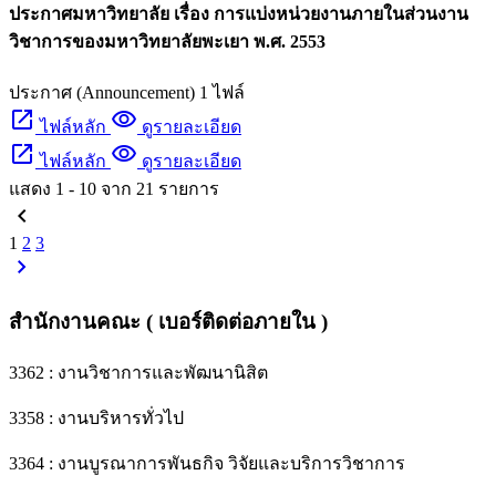
ประกาศมหาวิทยาลัย เรื่อง การแบ่งหน่วยงานภายในส่วนงาน
วิชาการของมหาวิทยาลัยพะเยา พ.ศ. 2553
ประกาศ (Announcement)
1 ไฟล์
open_in_new
visibility
ไฟล์หลัก
ดูรายละเอียด
open_in_new
visibility
ไฟล์หลัก
ดูรายละเอียด
แสดง
1
-
10
จาก
21
รายการ
chevron_left
1
2
3
chevron_right
สำนักงานคณะ ( เบอร์ติดต่อภายใน )
3362 : งานวิชาการและพัฒนานิสิต
3358 : งานบริหารทั่วไป
3364 : งานบูรณาการพันธกิจ วิจัยและบริการวิชาการ