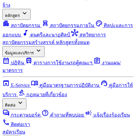
จ้าง
expand_more
หลักสูตร
apartment
chair_alt
palette
สถาปัตยกรรม
สถาปัตยกรรมภายใน
ศิลปะและการ
music_note
hub
ออกแบบ
ดนตรีและนาฏศิลป์
สหวิทยาการ
สถาปัตยกรรมสร้างสรรค์
หลักสูตรทั้งหมด
expand_more
ข้อมูลและบริการ
calendar_month
directions_bus
assignment
ปฏิทิน
ตารางการใช้งานรถตู้คณะฯ
งานแผน/
มาตรการ
open_in_browser
menu_book
support_agent
E-Service
คู่มือมาตรฐานการปฏิบัติงาน
คู่มือการให้
gavel
บริการ
กฎหมายที่เกี่ยวข้อง
expand_more
ติดต่อ
forum
help
campaign
กระดานบอร์ด
คำถามที่พบบ่อย
แจ้งเรื่องร้องเรียน
call
ติดต่อเรา
สมัครเรียน