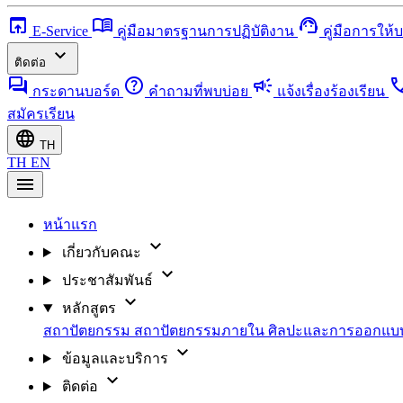
open_in_browser
menu_book
support_agent
E-Service
คู่มือมาตรฐานการปฏิบัติงาน
คู่มือการให้
expand_more
ติดต่อ
forum
help
campaign
ca
กระดานบอร์ด
คำถามที่พบบ่อย
แจ้งเรื่องร้องเรียน
สมัครเรียน
language
TH
TH
EN
menu
หน้าแรก
expand_more
เกี่ยวกับคณะ
expand_more
ประชาสัมพันธ์
expand_more
หลักสูตร
สถาปัตยกรรม
สถาปัตยกรรมภายใน
ศิลปะและการออกแ
expand_more
ข้อมูลและบริการ
expand_more
ติดต่อ