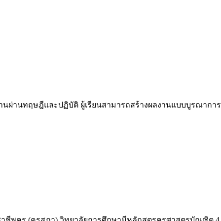
ด้านผ่านทฤษฎีและปฏิบัติ ผู้เรียนสามารถสร้างผลงานแบบบูรณากา
พครู (คุรุสภา) วิทยาลัยการศึกษามีหลักสูตรครุศาสตรบัณฑิต 4 