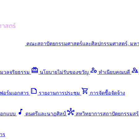
คณะสถาปัตยกรรมศาสตร์และศิลปกรรมศาสตร์, มหา
redeem
manage_accounts
supervisor_account
มวลจริยธรรม
นโยบายไม่รับของขวัญ
ทำเนียบคณบดี
summarize
shopping_cart
ฟอร์มเอกสาร
รายงานการประชุม
การจัดซื้อจัดจ้าง
music_note
hub
ออกแบบ
ดนตรีและนาฏศิลป์
สหวิทยาการสถาปัตยกรรมสร้
าร