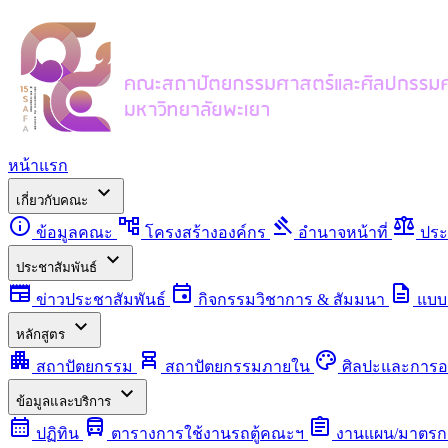
หน้าแรก
expand_more
เกี่ยวกับคณะ
info
account_tree
gavel
balance
ข้อมูลคณะ
โครงสร้างองค์กร
อำนาจหน้าที่
ประ
expand_more
ประชาสัมพันธ์
newspaper
event
description
ข่าวประชาสัมพันธ์
กิจกรรมวิชาการ & สัมมนา
แบบ
expand_more
หลักสูตร
apartment
chair_alt
palette
สถาปัตยกรรม
สถาปัตยกรรมภายใน
ศิลปะและการ
expand_more
ข้อมูลและบริการ
calendar_month
directions_bus
assignment
ปฏิทิน
ตารางการใช้งานรถตู้คณะฯ
งานแผน/มาตรก