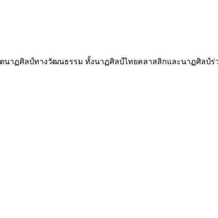
นาฏศิลป์ทางวัฒนธรรม ทั้งนาฏศิลป์ไทยคลาสสิกและนาฏศิลป์ร่