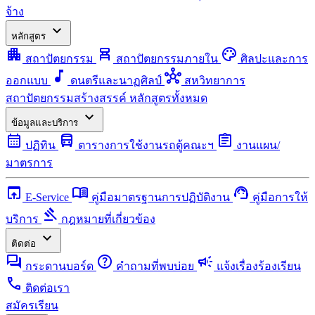
จ้าง
expand_more
หลักสูตร
apartment
chair_alt
palette
สถาปัตยกรรม
สถาปัตยกรรมภายใน
ศิลปะและการ
music_note
hub
ออกแบบ
ดนตรีและนาฏศิลป์
สหวิทยาการ
สถาปัตยกรรมสร้างสรรค์
หลักสูตรทั้งหมด
expand_more
ข้อมูลและบริการ
calendar_month
directions_bus
assignment
ปฏิทิน
ตารางการใช้งานรถตู้คณะฯ
งานแผน/
มาตรการ
open_in_browser
menu_book
support_agent
E-Service
คู่มือมาตรฐานการปฏิบัติงาน
คู่มือการให้
gavel
บริการ
กฎหมายที่เกี่ยวข้อง
expand_more
ติดต่อ
forum
help
campaign
กระดานบอร์ด
คำถามที่พบบ่อย
แจ้งเรื่องร้องเรียน
call
ติดต่อเรา
สมัครเรียน