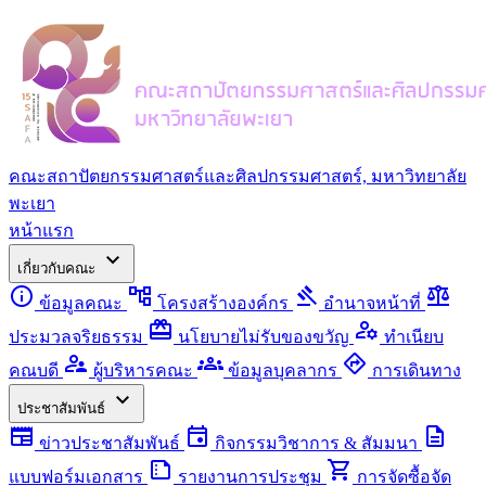
คณะสถาปัตยกรรมศาสตร์และศิลปกรรมศาสตร์, มหาวิทยาลัย
พะเยา
หน้าแรก
expand_more
เกี่ยวกับคณะ
info
account_tree
gavel
balance
ข้อมูลคณะ
โครงสร้างองค์กร
อำนาจหน้าที่
redeem
manage_accounts
ประมวลจริยธรรม
นโยบายไม่รับของขวัญ
ทำเนียบ
supervisor_account
groups
directions
คณบดี
ผู้บริหารคณะ
ข้อมูลบุคลากร
การเดินทาง
expand_more
ประชาสัมพันธ์
newspaper
event
description
ข่าวประชาสัมพันธ์
กิจกรรมวิชาการ & สัมมนา
summarize
shopping_cart
แบบฟอร์มเอกสาร
รายงานการประชุม
การจัดซื้อจัด