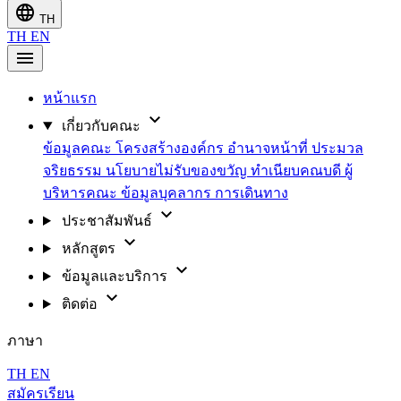
language
TH
TH
EN
menu
หน้าแรก
expand_more
เกี่ยวกับคณะ
ข้อมูลคณะ
โครงสร้างองค์กร
อำนาจหน้าที่
ประมวล
จริยธรรม
นโยบายไม่รับของขวัญ
ทำเนียบคณบดี
ผู้
บริหารคณะ
ข้อมูลบุคลากร
การเดินทาง
expand_more
ประชาสัมพันธ์
expand_more
หลักสูตร
expand_more
ข้อมูลและบริการ
expand_more
ติดต่อ
ภาษา
TH
EN
สมัครเรียน