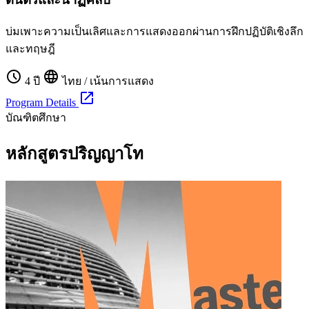
บ่มเพาะความเป็นเลิศและการแสดงออกผ่านการฝึกปฏิบัติเชิงลึก
และทฤษฎี
schedule
language
4 ปี
ไทย / เน้นการแสดง
open_in_new
Program Details
บัณฑิตศึกษา
หลักสูตรปริญญาโท