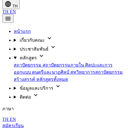
language
TH
TH
EN
menu
หน้าแรก
expand_more
เกี่ยวกับคณะ
expand_more
ประชาสัมพันธ์
expand_more
หลักสูตร
สถาปัตยกรรม
สถาปัตยกรรมภายใน
ศิลปะและการ
ออกแบบ
ดนตรีและนาฏศิลป์
สหวิทยาการสถาปัตยกรรม
สร้างสรรค์
หลักสูตรทั้งหมด
expand_more
ข้อมูลและบริการ
expand_more
ติดต่อ
ภาษา
TH
EN
สมัครเรียน