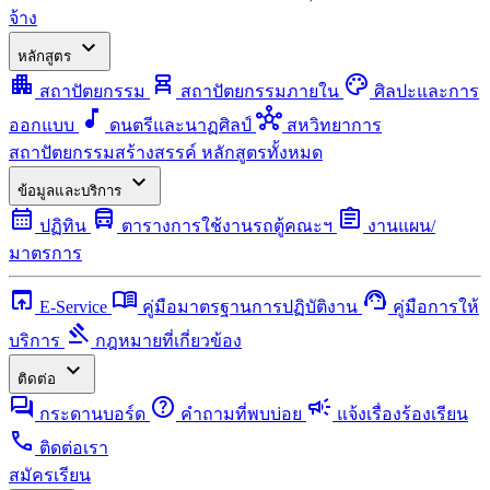
จ้าง
expand_more
หลักสูตร
apartment
chair_alt
palette
สถาปัตยกรรม
สถาปัตยกรรมภายใน
ศิลปะและการ
music_note
hub
ออกแบบ
ดนตรีและนาฏศิลป์
สหวิทยาการ
สถาปัตยกรรมสร้างสรรค์
หลักสูตรทั้งหมด
expand_more
ข้อมูลและบริการ
calendar_month
directions_bus
assignment
ปฏิทิน
ตารางการใช้งานรถตู้คณะฯ
งานแผน/
มาตรการ
open_in_browser
menu_book
support_agent
E-Service
คู่มือมาตรฐานการปฏิบัติงาน
คู่มือการให้
gavel
บริการ
กฎหมายที่เกี่ยวข้อง
expand_more
ติดต่อ
forum
help
campaign
กระดานบอร์ด
คำถามที่พบบ่อย
แจ้งเรื่องร้องเรียน
call
ติดต่อเรา
สมัครเรียน