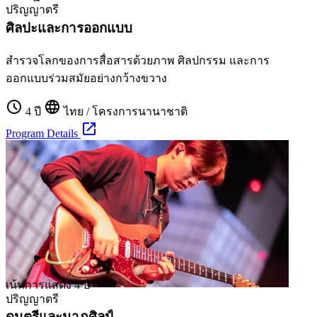
ปริญญาตรี
ศิลปะและการออกแบบ
สำรวจโลกของการสื่อสารด้วยภาพ ศิลปกรรม และการ
ออกแบบร่วมสมัยอย่างกว้างขวาง
schedule
language
4 ปี
ไทย / โครงการนานาชาติ
open_in_new
Program Details
เน้นการแสดง
4 ปี
ปริญญาตรี
ดนตรีและนาฏศิลป์