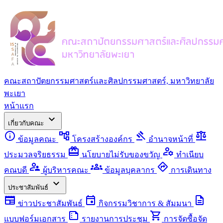
คณะสถาปัตยกรรมศาสตร์และศิลปกรรมศาสตร์, มหาวิทยาลัย
พะเยา
หน้าแรก
expand_more
เกี่ยวกับคณะ
info
account_tree
gavel
balance
ข้อมูลคณะ
โครงสร้างองค์กร
อำนาจหน้าที่
redeem
manage_accounts
ประมวลจริยธรรม
นโยบายไม่รับของขวัญ
ทำเนียบ
supervisor_account
groups
directions
คณบดี
ผู้บริหารคณะ
ข้อมูลบุคลากร
การเดินทาง
expand_more
ประชาสัมพันธ์
newspaper
event
description
ข่าวประชาสัมพันธ์
กิจกรรมวิชาการ & สัมมนา
summarize
shopping_cart
แบบฟอร์มเอกสาร
รายงานการประชุม
การจัดซื้อจัด