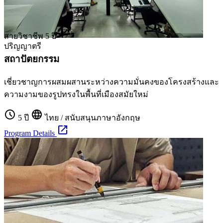
สายวิชาชีพ
5 ปี
ปริญญาตรี
สถาปัตยกรรม
เชี่ยวชาญการผสมผสานระหว่างความมั่นคงของโครงสร้างและ
ความงามของรูปทรงในพื้นที่เมืองสมัยใหม่
schedule
language
5 ปี
ไทย / สนับสนุนภาษาอังกฤษ
open_in_new
Program Details