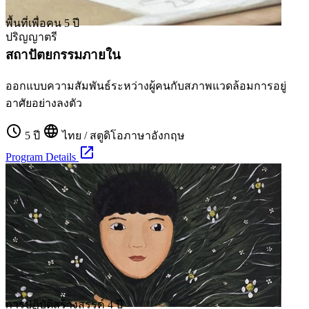
พื้นที่เพื่อคน
5 ปี
ปริญญาตรี
สถาปัตยกรรมภายใน
ออกแบบความสัมพันธ์ระหว่างผู้คนกับสภาพแวดล้อมการอยู่
อาศัยอย่างลงตัว
schedule
language
5 ปี
ไทย / สตูดิโอภาษาอังกฤษ
open_in_new
Program Details
การปฏิบัติสร้างสรรค์
4 ปี