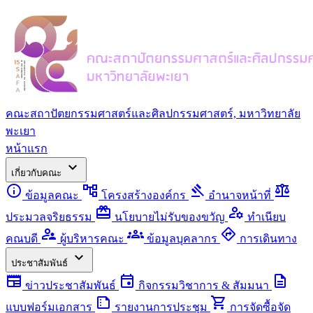
คณะสถาปัตยกรรมศาสตร์และศิลปกรรมศาสตร์, มหาวิทยาลัย
พะเยา
หน้าแรก
expand_more
เกี่ยวกับคณะ
info
account_tree
gavel
balance
ข้อมูลคณะ
โครงสร้างองค์กร
อำนาจหน้าที่
redeem
manage_accounts
ประมวลจริยธรรม
นโยบายไม่รับของขวัญ
ทำเนียบ
supervisor_account
groups
directions
คณบดี
ผู้บริหารคณะ
ข้อมูลบุคลากร
การเดินทาง
expand_more
ประชาสัมพันธ์
newspaper
event
description
ข่าวประชาสัมพันธ์
กิจกรรมวิชาการ & สัมมนา
summarize
shopping_cart
แบบฟอร์มเอกสาร
รายงานการประชุม
การจัดซื้อจัด