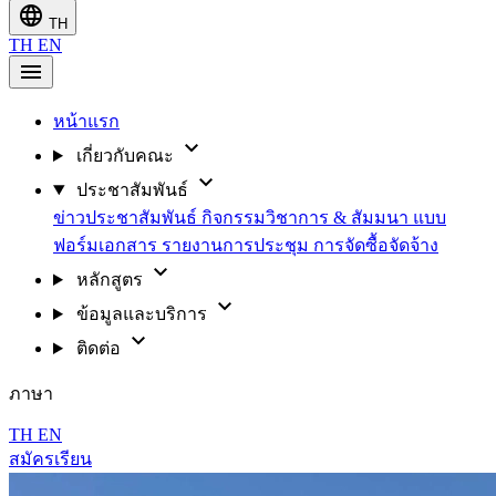
language
TH
TH
EN
menu
หน้าแรก
expand_more
เกี่ยวกับคณะ
expand_more
ประชาสัมพันธ์
ข่าวประชาสัมพันธ์
กิจกรรมวิชาการ & สัมมนา
แบบ
ฟอร์มเอกสาร
รายงานการประชุม
การจัดซื้อจัดจ้าง
expand_more
หลักสูตร
expand_more
ข้อมูลและบริการ
expand_more
ติดต่อ
ภาษา
TH
EN
สมัครเรียน