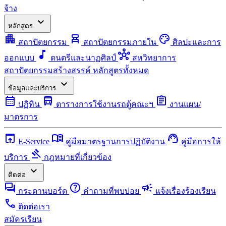
จ้าง
expand_more
หลักสูตร
apartment
chair_alt
palette
สถาปัตยกรรม
สถาปัตยกรรมภายใน
ศิลปะและการ
music_note
hub
ออกแบบ
ดนตรีและนาฏศิลป์
สหวิทยาการ
สถาปัตยกรรมสร้างสรรค์
หลักสูตรทั้งหมด
expand_more
ข้อมูลและบริการ
calendar_month
directions_bus
assignment
ปฏิทิน
ตารางการใช้งานรถตู้คณะฯ
งานแผน/
มาตรการ
open_in_browser
menu_book
support_agent
E-Service
คู่มือมาตรฐานการปฏิบัติงาน
คู่มือการให้
gavel
บริการ
กฎหมายที่เกี่ยวข้อง
expand_more
ติดต่อ
forum
help
campaign
กระดานบอร์ด
คำถามที่พบบ่อย
แจ้งเรื่องร้องเรียน
call
ติดต่อเรา
สมัครเรียน