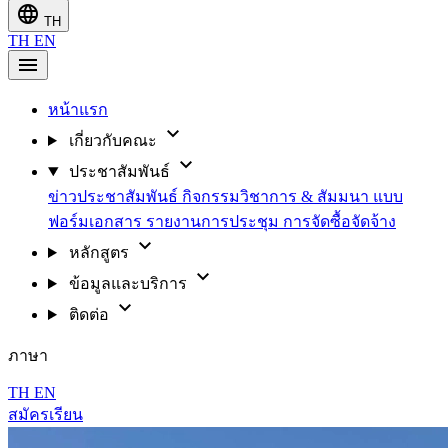
language
TH
TH
EN
menu
หน้าแรก
expand_more
เกี่ยวกับคณะ
expand_more
ประชาสัมพันธ์
ข่าวประชาสัมพันธ์
กิจกรรมวิชาการ & สัมมนา
แบบ
ฟอร์มเอกสาร
รายงานการประชุม
การจัดซื้อจัดจ้าง
expand_more
หลักสูตร
expand_more
ข้อมูลและบริการ
expand_more
ติดต่อ
ภาษา
TH
EN
สมัครเรียน