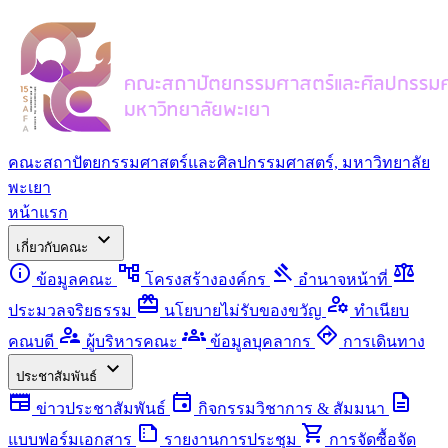
คณะสถาปัตยกรรมศาสตร์และศิลปกรรมศาสตร์, มหาวิทยาลัย
พะเยา
หน้าแรก
expand_more
เกี่ยวกับคณะ
info
account_tree
gavel
balance
ข้อมูลคณะ
โครงสร้างองค์กร
อำนาจหน้าที่
redeem
manage_accounts
ประมวลจริยธรรม
นโยบายไม่รับของขวัญ
ทำเนียบ
supervisor_account
groups
directions
คณบดี
ผู้บริหารคณะ
ข้อมูลบุคลากร
การเดินทาง
expand_more
ประชาสัมพันธ์
newspaper
event
description
ข่าวประชาสัมพันธ์
กิจกรรมวิชาการ & สัมมนา
summarize
shopping_cart
แบบฟอร์มเอกสาร
รายงานการประชุม
การจัดซื้อจัด