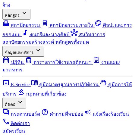
จ้าง
expand_more
หลักสูตร
apartment
chair_alt
palette
สถาปัตยกรรม
สถาปัตยกรรมภายใน
ศิลปะและการ
music_note
hub
ออกแบบ
ดนตรีและนาฏศิลป์
สหวิทยาการ
สถาปัตยกรรมสร้างสรรค์
หลักสูตรทั้งหมด
expand_more
ข้อมูลและบริการ
calendar_month
directions_bus
assignment
ปฏิทิน
ตารางการใช้งานรถตู้คณะฯ
งานแผน/
มาตรการ
open_in_browser
menu_book
support_agent
E-Service
คู่มือมาตรฐานการปฏิบัติงาน
คู่มือการให้
gavel
บริการ
กฎหมายที่เกี่ยวข้อง
expand_more
ติดต่อ
forum
help
campaign
กระดานบอร์ด
คำถามที่พบบ่อย
แจ้งเรื่องร้องเรียน
call
ติดต่อเรา
สมัครเรียน