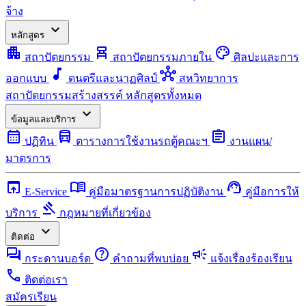
จ้าง
expand_more
หลักสูตร
apartment
chair_alt
palette
สถาปัตยกรรม
สถาปัตยกรรมภายใน
ศิลปะและการ
music_note
hub
ออกแบบ
ดนตรีและนาฏศิลป์
สหวิทยาการ
สถาปัตยกรรมสร้างสรรค์
หลักสูตรทั้งหมด
expand_more
ข้อมูลและบริการ
calendar_month
directions_bus
assignment
ปฏิทิน
ตารางการใช้งานรถตู้คณะฯ
งานแผน/
มาตรการ
open_in_browser
menu_book
support_agent
E-Service
คู่มือมาตรฐานการปฏิบัติงาน
คู่มือการให้
gavel
บริการ
กฎหมายที่เกี่ยวข้อง
expand_more
ติดต่อ
forum
help
campaign
กระดานบอร์ด
คำถามที่พบบ่อย
แจ้งเรื่องร้องเรียน
call
ติดต่อเรา
สมัครเรียน