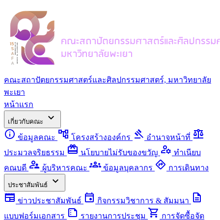
คณะสถาปัตยกรรมศาสตร์และศิลปกรรมศาสตร์, มหาวิทยาลัย
พะเยา
หน้าแรก
expand_more
เกี่ยวกับคณะ
info
account_tree
gavel
balance
ข้อมูลคณะ
โครงสร้างองค์กร
อำนาจหน้าที่
redeem
manage_accounts
ประมวลจริยธรรม
นโยบายไม่รับของขวัญ
ทำเนียบ
supervisor_account
groups
directions
คณบดี
ผู้บริหารคณะ
ข้อมูลบุคลากร
การเดินทาง
expand_more
ประชาสัมพันธ์
newspaper
event
description
ข่าวประชาสัมพันธ์
กิจกรรมวิชาการ & สัมมนา
summarize
shopping_cart
แบบฟอร์มเอกสาร
รายงานการประชุม
การจัดซื้อจัด