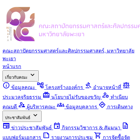
คณะสถาปัตยกรรมศาสตร์และศิลปกรรมศาสตร์, มหาวิทยาลัย
พะเยา
หน้าแรก
expand_more
เกี่ยวกับคณะ
info
account_tree
gavel
balance
ข้อมูลคณะ
โครงสร้างองค์กร
อำนาจหน้าที่
redeem
manage_accounts
ประมวลจริยธรรม
นโยบายไม่รับของขวัญ
ทำเนียบ
supervisor_account
groups
directions
คณบดี
ผู้บริหารคณะ
ข้อมูลบุคลากร
การเดินทาง
expand_more
ประชาสัมพันธ์
newspaper
event
description
ข่าวประชาสัมพันธ์
กิจกรรมวิชาการ & สัมมนา
summarize
shopping_cart
แบบฟอร์มเอกสาร
รายงานการประชุม
การจัดซื้อจัด