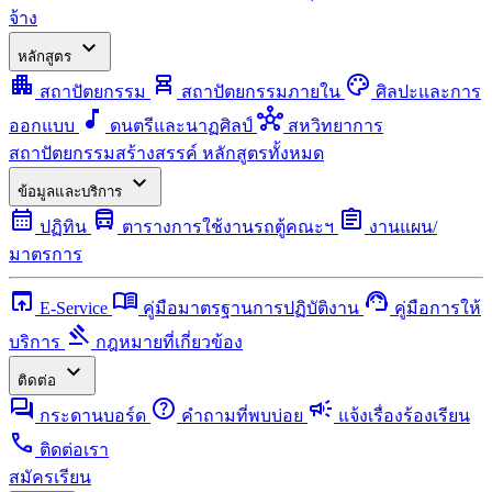
จ้าง
expand_more
หลักสูตร
apartment
chair_alt
palette
สถาปัตยกรรม
สถาปัตยกรรมภายใน
ศิลปะและการ
music_note
hub
ออกแบบ
ดนตรีและนาฏศิลป์
สหวิทยาการ
สถาปัตยกรรมสร้างสรรค์
หลักสูตรทั้งหมด
expand_more
ข้อมูลและบริการ
calendar_month
directions_bus
assignment
ปฏิทิน
ตารางการใช้งานรถตู้คณะฯ
งานแผน/
มาตรการ
open_in_browser
menu_book
support_agent
E-Service
คู่มือมาตรฐานการปฏิบัติงาน
คู่มือการให้
gavel
บริการ
กฎหมายที่เกี่ยวข้อง
expand_more
ติดต่อ
forum
help
campaign
กระดานบอร์ด
คำถามที่พบบ่อย
แจ้งเรื่องร้องเรียน
call
ติดต่อเรา
สมัครเรียน