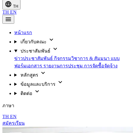
language
TH
TH
EN
menu
หน้าแรก
expand_more
เกี่ยวกับคณะ
expand_more
ประชาสัมพันธ์
ข่าวประชาสัมพันธ์
กิจกรรมวิชาการ & สัมมนา
แบบ
ฟอร์มเอกสาร
รายงานการประชุม
การจัดซื้อจัดจ้าง
expand_more
หลักสูตร
expand_more
ข้อมูลและบริการ
expand_more
ติดต่อ
ภาษา
TH
EN
สมัครเรียน