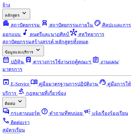
จ้าง
expand_more
หลักสูตร
apartment
chair_alt
palette
สถาปัตยกรรม
สถาปัตยกรรมภายใน
ศิลปะและการ
music_note
hub
ออกแบบ
ดนตรีและนาฏศิลป์
สหวิทยาการ
สถาปัตยกรรมสร้างสรรค์
หลักสูตรทั้งหมด
expand_more
ข้อมูลและบริการ
calendar_month
directions_bus
assignment
ปฏิทิน
ตารางการใช้งานรถตู้คณะฯ
งานแผน/
มาตรการ
open_in_browser
menu_book
support_agent
E-Service
คู่มือมาตรฐานการปฏิบัติงาน
คู่มือการให้
gavel
บริการ
กฎหมายที่เกี่ยวข้อง
expand_more
ติดต่อ
forum
help
campaign
กระดานบอร์ด
คำถามที่พบบ่อย
แจ้งเรื่องร้องเรียน
call
ติดต่อเรา
สมัครเรียน