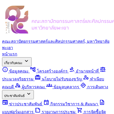
คณะสถาปัตยกรรมศาสตร์และศิลปกรรมศาสตร์, มหาวิทยาลัย
พะเยา
หน้าแรก
expand_more
เกี่ยวกับคณะ
info
account_tree
gavel
balance
ข้อมูลคณะ
โครงสร้างองค์กร
อำนาจหน้าที่
redeem
manage_accounts
ประมวลจริยธรรม
นโยบายไม่รับของขวัญ
ทำเนียบ
supervisor_account
groups
directions
คณบดี
ผู้บริหารคณะ
ข้อมูลบุคลากร
การเดินทาง
expand_more
ประชาสัมพันธ์
newspaper
event
description
ข่าวประชาสัมพันธ์
กิจกรรมวิชาการ & สัมมนา
summarize
shopping_cart
แบบฟอร์มเอกสาร
รายงานการประชุม
การจัดซื้อจัด