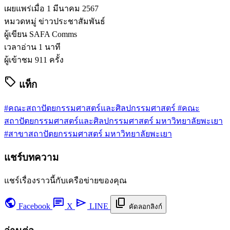
เผยแพร่เมื่อ
1 มีนาคม 2567
หมวดหมู่
ข่าวประชาสัมพันธ์
ผู้เขียน
SAFA Comms
เวลาอ่าน
1 นาที
ผู้เข้าชม
911 ครั้ง
sell
แท็ก
#คณะสถาปัตยกรรมศาสตร์และศิลปกรรมศาสตร์
#คณะ
สถาปัตยกรรมศาสตร์และศิลปกรรมศาสตร์ มหาวิทยาลัยพะเยา
#สาขาสถาปัตยกรรมศาสตร์ มหาวิทยาลัยพะเยา
แชร์บทความ
แชร์เรื่องราวนี้กับเครือข่ายของคุณ
public
chat
send
content_copy
Facebook
X
LINE
คัดลอกลิงก์