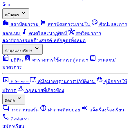
จ้าง
expand_more
หลักสูตร
apartment
chair_alt
palette
สถาปัตยกรรม
สถาปัตยกรรมภายใน
ศิลปะและการ
music_note
hub
ออกแบบ
ดนตรีและนาฏศิลป์
สหวิทยาการ
สถาปัตยกรรมสร้างสรรค์
หลักสูตรทั้งหมด
expand_more
ข้อมูลและบริการ
calendar_month
directions_bus
assignment
ปฏิทิน
ตารางการใช้งานรถตู้คณะฯ
งานแผน/
มาตรการ
open_in_browser
menu_book
support_agent
E-Service
คู่มือมาตรฐานการปฏิบัติงาน
คู่มือการให้
gavel
บริการ
กฎหมายที่เกี่ยวข้อง
expand_more
ติดต่อ
forum
help
campaign
กระดานบอร์ด
คำถามที่พบบ่อย
แจ้งเรื่องร้องเรียน
call
ติดต่อเรา
สมัครเรียน