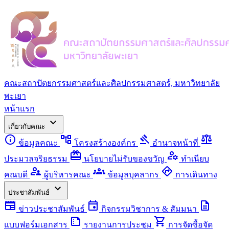
คณะสถาปัตยกรรมศาสตร์และศิลปกรรมศาสตร์, มหาวิทยาลัย
พะเยา
หน้าแรก
expand_more
เกี่ยวกับคณะ
info
account_tree
gavel
balance
ข้อมูลคณะ
โครงสร้างองค์กร
อำนาจหน้าที่
redeem
manage_accounts
ประมวลจริยธรรม
นโยบายไม่รับของขวัญ
ทำเนียบ
supervisor_account
groups
directions
คณบดี
ผู้บริหารคณะ
ข้อมูลบุคลากร
การเดินทาง
expand_more
ประชาสัมพันธ์
newspaper
event
description
ข่าวประชาสัมพันธ์
กิจกรรมวิชาการ & สัมมนา
summarize
shopping_cart
แบบฟอร์มเอกสาร
รายงานการประชุม
การจัดซื้อจัด