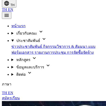
language
TH
TH
EN
menu
หน้าแรก
expand_more
เกี่ยวกับคณะ
expand_more
ประชาสัมพันธ์
ข่าวประชาสัมพันธ์
กิจกรรมวิชาการ & สัมมนา
แบบ
ฟอร์มเอกสาร
รายงานการประชุม
การจัดซื้อจัดจ้าง
expand_more
หลักสูตร
expand_more
ข้อมูลและบริการ
expand_more
ติดต่อ
ภาษา
TH
EN
สมัครเรียน