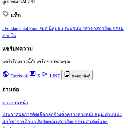
ผู้เข้าชม
624 ครั้ง
sell
แท็ก
#Fundamental Fund
#ผศ.นิลุบล ปุระพรหม
#สาขาสถาปัตยกรรม
ภายใน
แชร์บทความ
แชร์เรื่องราวนี้กับเครือข่ายของคุณ
public
chat
send
content_copy
Facebook
X
LINE
คัดลอกลิงก์
อ่านต่อ
ข่าวก่อนหน้า
ประกาศผลการคัดเลือกลูกจ้างชั่วคราวสายสนับสนุน ตำแหน่ง
นักวิชาการศึกษา สังกัดคณะสถาปัตยกรรมศาสตร์และ