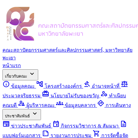
คณะสถาปัตยกรรมศาสตร์และศิลปกรรมศาสตร์, มหาวิทยาลัย
พะเยา
หน้าแรก
expand_more
เกี่ยวกับคณะ
info
account_tree
gavel
balance
ข้อมูลคณะ
โครงสร้างองค์กร
อำนาจหน้าที่
redeem
manage_accounts
ประมวลจริยธรรม
นโยบายไม่รับของขวัญ
ทำเนียบ
supervisor_account
groups
directions
คณบดี
ผู้บริหารคณะ
ข้อมูลบุคลากร
การเดินทาง
expand_more
ประชาสัมพันธ์
newspaper
event
description
ข่าวประชาสัมพันธ์
กิจกรรมวิชาการ & สัมมนา
summarize
shopping_cart
แบบฟอร์มเอกสาร
รายงานการประชุม
การจัดซื้อจัด