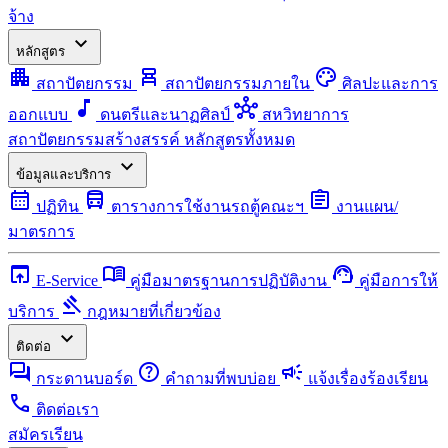
จ้าง
expand_more
หลักสูตร
apartment
chair_alt
palette
สถาปัตยกรรม
สถาปัตยกรรมภายใน
ศิลปะและการ
music_note
hub
ออกแบบ
ดนตรีและนาฏศิลป์
สหวิทยาการ
สถาปัตยกรรมสร้างสรรค์
หลักสูตรทั้งหมด
expand_more
ข้อมูลและบริการ
calendar_month
directions_bus
assignment
ปฏิทิน
ตารางการใช้งานรถตู้คณะฯ
งานแผน/
มาตรการ
open_in_browser
menu_book
support_agent
E-Service
คู่มือมาตรฐานการปฏิบัติงาน
คู่มือการให้
gavel
บริการ
กฎหมายที่เกี่ยวข้อง
expand_more
ติดต่อ
forum
help
campaign
กระดานบอร์ด
คำถามที่พบบ่อย
แจ้งเรื่องร้องเรียน
call
ติดต่อเรา
สมัครเรียน