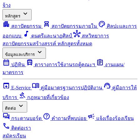
จ้าง
expand_more
หลักสูตร
apartment
chair_alt
palette
สถาปัตยกรรม
สถาปัตยกรรมภายใน
ศิลปะและการ
music_note
hub
ออกแบบ
ดนตรีและนาฏศิลป์
สหวิทยาการ
สถาปัตยกรรมสร้างสรรค์
หลักสูตรทั้งหมด
expand_more
ข้อมูลและบริการ
calendar_month
directions_bus
assignment
ปฏิทิน
ตารางการใช้งานรถตู้คณะฯ
งานแผน/
มาตรการ
open_in_browser
menu_book
support_agent
E-Service
คู่มือมาตรฐานการปฏิบัติงาน
คู่มือการให้
gavel
บริการ
กฎหมายที่เกี่ยวข้อง
expand_more
ติดต่อ
forum
help
campaign
กระดานบอร์ด
คำถามที่พบบ่อย
แจ้งเรื่องร้องเรียน
call
ติดต่อเรา
สมัครเรียน