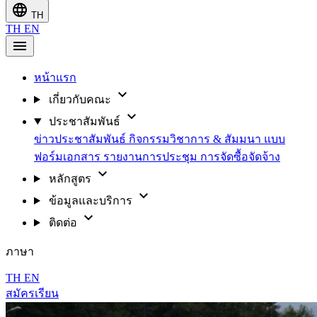
language
TH
TH
EN
menu
หน้าแรก
expand_more
เกี่ยวกับคณะ
expand_more
ประชาสัมพันธ์
ข่าวประชาสัมพันธ์
กิจกรรมวิชาการ & สัมมนา
แบบ
ฟอร์มเอกสาร
รายงานการประชุม
การจัดซื้อจัดจ้าง
expand_more
หลักสูตร
expand_more
ข้อมูลและบริการ
expand_more
ติดต่อ
ภาษา
TH
EN
สมัครเรียน