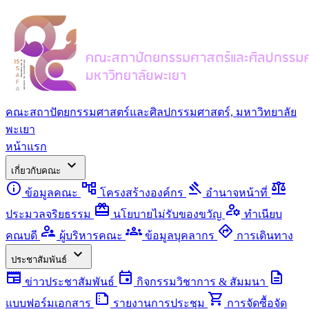
คณะสถาปัตยกรรมศาสตร์และศิลปกรรมศาสตร์, มหาวิทยาลัย
พะเยา
หน้าแรก
expand_more
เกี่ยวกับคณะ
info
account_tree
gavel
balance
ข้อมูลคณะ
โครงสร้างองค์กร
อำนาจหน้าที่
redeem
manage_accounts
ประมวลจริยธรรม
นโยบายไม่รับของขวัญ
ทำเนียบ
supervisor_account
groups
directions
คณบดี
ผู้บริหารคณะ
ข้อมูลบุคลากร
การเดินทาง
expand_more
ประชาสัมพันธ์
newspaper
event
description
ข่าวประชาสัมพันธ์
กิจกรรมวิชาการ & สัมมนา
summarize
shopping_cart
แบบฟอร์มเอกสาร
รายงานการประชุม
การจัดซื้อจัด