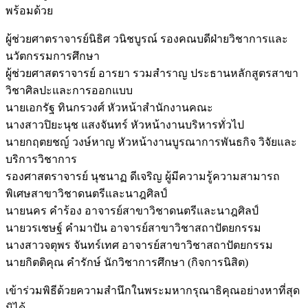
พร้อมด้วย
ผู้ช่วยศาตราจารย์นิธิศ วนิชบูรณ์ รองคณบดีฝ่ายวิชาการและ
นวัตกรรมการศึกษา
ผู้ช่วยศาสตราจารย์ อารยา รวมสำราญ ประธานหลักสูตรสาขา
วิชาศิลปะและการออกแบบ
นายเอกรัฐ ทินกรวงศ์ หัวหน้าสำนักงานคณะ
นางสาวปิยะนุช แสงจันทร์ หัวหน้างานบริหารทั่วไป
นายกฤตยชญ์ วงษ์หาญ หัวหน้างานบูรณาการพันธกิจ วิจัยและ
บริการวิชาการ
รองศาสตราจารย์ นุชนาฏ ดีเจริญ ผู้มีความรู้ความสามารถ
พิเศษสาขาวิชาดนตรีและนาฎศิลป์
นายนคร คำร้อง อาจารย์สาขาวิชาดนตรีและนาฎศิลป์
นายวรเชษฐ์ คำมาปัน อาจารย์สาขาวิชาสถาปัตยกรรม
นางสาวจตุพร จันทร์เทศ อาจารย์สาขาวิชาสถาปัตยกรรม
นายกิตติคุณ คำรักษ์ นักวิชาการศึกษา (กิจการนิสิต)
เข้าร่วมพิธีด้วยความสำนึกในพระมหากรุณาธิคุณอย่างหาที่สุด
มิได้