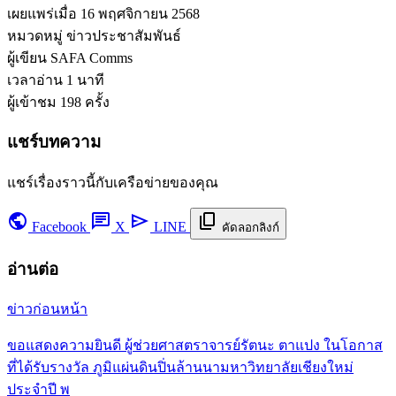
เผยแพร่เมื่อ
16 พฤศจิกายน 2568
หมวดหมู่
ข่าวประชาสัมพันธ์
ผู้เขียน
SAFA Comms
เวลาอ่าน
1 นาที
ผู้เข้าชม
198 ครั้ง
แชร์บทความ
แชร์เรื่องราวนี้กับเครือข่ายของคุณ
public
chat
send
content_copy
Facebook
X
LINE
คัดลอกลิงก์
อ่านต่อ
ข่าวก่อนหน้า
ขอแสดงความยินดี ผู้ช่วยศาสตราจารย์รัตนะ ตาแปง ในโอกาส
ที่ได้รับรางวัล ภูมิแผ่นดินปิ่นล้านนามหาวิทยาลัยเชียงใหม่
ประจำปี พ