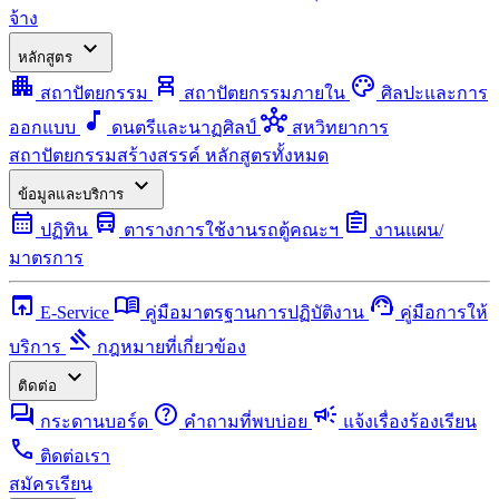
จ้าง
expand_more
หลักสูตร
apartment
chair_alt
palette
สถาปัตยกรรม
สถาปัตยกรรมภายใน
ศิลปะและการ
music_note
hub
ออกแบบ
ดนตรีและนาฏศิลป์
สหวิทยาการ
สถาปัตยกรรมสร้างสรรค์
หลักสูตรทั้งหมด
expand_more
ข้อมูลและบริการ
calendar_month
directions_bus
assignment
ปฏิทิน
ตารางการใช้งานรถตู้คณะฯ
งานแผน/
มาตรการ
open_in_browser
menu_book
support_agent
E-Service
คู่มือมาตรฐานการปฏิบัติงาน
คู่มือการให้
gavel
บริการ
กฎหมายที่เกี่ยวข้อง
expand_more
ติดต่อ
forum
help
campaign
กระดานบอร์ด
คำถามที่พบบ่อย
แจ้งเรื่องร้องเรียน
call
ติดต่อเรา
สมัครเรียน