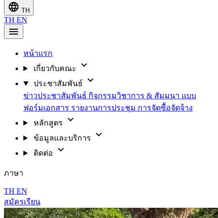
language
TH
TH
EN
menu
หน้าแรก
expand_more
เกี่ยวกับคณะ
expand_more
ประชาสัมพันธ์
ข่าวประชาสัมพันธ์
กิจกรรมวิชาการ & สัมมนา
แบบ
ฟอร์มเอกสาร
รายงานการประชุม
การจัดซื้อจัดจ้าง
expand_more
หลักสูตร
expand_more
ข้อมูลและบริการ
expand_more
ติดต่อ
ภาษา
TH
EN
สมัครเรียน