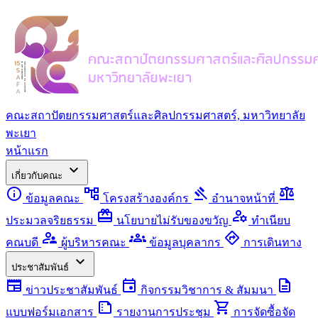
คณะสถาปัตยกรรมศาสตร์และศิลปกรรมศาสตร์, มหาวิทยาลัย
พะเยา
หน้าแรก
expand_more
เกี่ยวกับคณะ
info
account_tree
gavel
balance
ข้อมูลคณะ
โครงสร้างองค์กร
อำนาจหน้าที่
redeem
manage_accounts
ประมวลจริยธรรม
นโยบายไม่รับของขวัญ
ทำเนียบ
supervisor_account
groups
directions
คณบดี
ผู้บริหารคณะ
ข้อมูลบุคลากร
การเดินทาง
expand_more
ประชาสัมพันธ์
newspaper
event
description
ข่าวประชาสัมพันธ์
กิจกรรมวิชาการ & สัมมนา
summarize
shopping_cart
แบบฟอร์มเอกสาร
รายงานการประชุม
การจัดซื้อจัด