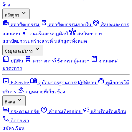
จ้าง
expand_more
หลักสูตร
apartment
chair_alt
palette
สถาปัตยกรรม
สถาปัตยกรรมภายใน
ศิลปะและการ
music_note
hub
ออกแบบ
ดนตรีและนาฏศิลป์
สหวิทยาการ
สถาปัตยกรรมสร้างสรรค์
หลักสูตรทั้งหมด
expand_more
ข้อมูลและบริการ
calendar_month
directions_bus
assignment
ปฏิทิน
ตารางการใช้งานรถตู้คณะฯ
งานแผน/
มาตรการ
open_in_browser
menu_book
support_agent
E-Service
คู่มือมาตรฐานการปฏิบัติงาน
คู่มือการให้
gavel
บริการ
กฎหมายที่เกี่ยวข้อง
expand_more
ติดต่อ
forum
help
campaign
กระดานบอร์ด
คำถามที่พบบ่อย
แจ้งเรื่องร้องเรียน
call
ติดต่อเรา
สมัครเรียน