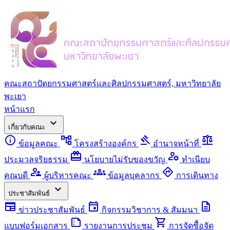
คณะสถาปัตยกรรมศาสตร์และศิลปกรรมศาสตร์, มหาวิทยาลัย
พะเยา
หน้าแรก
expand_more
เกี่ยวกับคณะ
info
account_tree
gavel
balance
ข้อมูลคณะ
โครงสร้างองค์กร
อำนาจหน้าที่
redeem
manage_accounts
ประมวลจริยธรรม
นโยบายไม่รับของขวัญ
ทำเนียบ
supervisor_account
groups
directions
คณบดี
ผู้บริหารคณะ
ข้อมูลบุคลากร
การเดินทาง
expand_more
ประชาสัมพันธ์
newspaper
event
description
ข่าวประชาสัมพันธ์
กิจกรรมวิชาการ & สัมมนา
summarize
shopping_cart
แบบฟอร์มเอกสาร
รายงานการประชุม
การจัดซื้อจัด