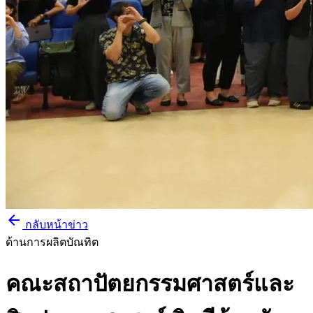
arrow_back
กลับหน้าข่าว
ด้านการผลิตบัณทิต
คณะสถาปัตยกรรมศาสตร์และ