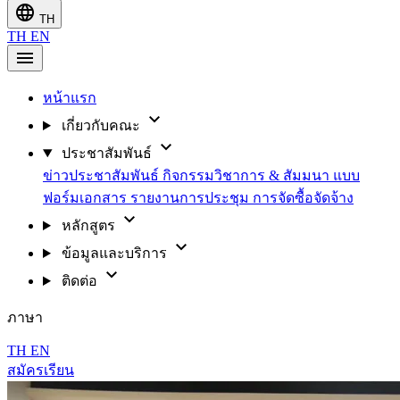
language
TH
TH
EN
menu
หน้าแรก
expand_more
เกี่ยวกับคณะ
expand_more
ประชาสัมพันธ์
ข่าวประชาสัมพันธ์
กิจกรรมวิชาการ & สัมมนา
แบบ
ฟอร์มเอกสาร
รายงานการประชุม
การจัดซื้อจัดจ้าง
expand_more
หลักสูตร
expand_more
ข้อมูลและบริการ
expand_more
ติดต่อ
ภาษา
TH
EN
สมัครเรียน