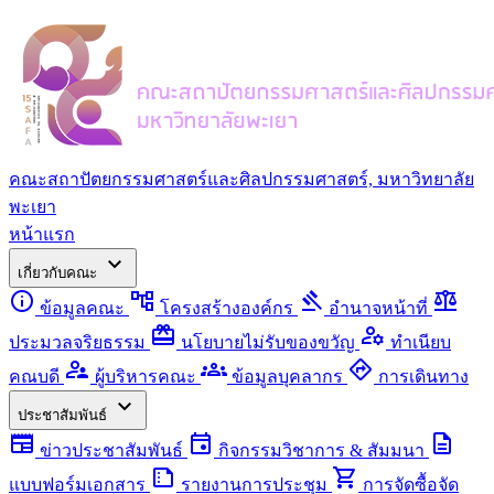
คณะสถาปัตยกรรมศาสตร์และศิลปกรรมศาสตร์, มหาวิทยาลัย
พะเยา
หน้าแรก
expand_more
เกี่ยวกับคณะ
info
account_tree
gavel
balance
ข้อมูลคณะ
โครงสร้างองค์กร
อำนาจหน้าที่
redeem
manage_accounts
ประมวลจริยธรรม
นโยบายไม่รับของขวัญ
ทำเนียบ
supervisor_account
groups
directions
คณบดี
ผู้บริหารคณะ
ข้อมูลบุคลากร
การเดินทาง
expand_more
ประชาสัมพันธ์
newspaper
event
description
ข่าวประชาสัมพันธ์
กิจกรรมวิชาการ & สัมมนา
summarize
shopping_cart
แบบฟอร์มเอกสาร
รายงานการประชุม
การจัดซื้อจัด