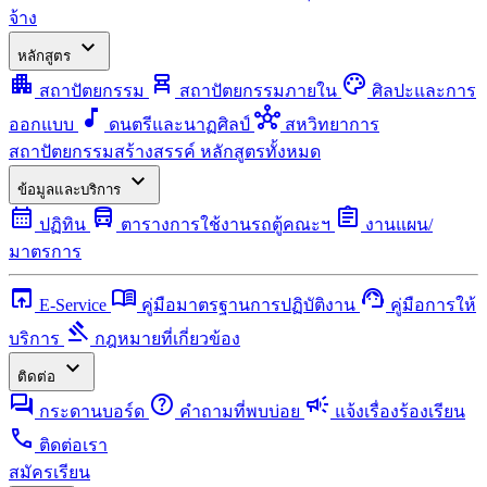
จ้าง
expand_more
หลักสูตร
apartment
chair_alt
palette
สถาปัตยกรรม
สถาปัตยกรรมภายใน
ศิลปะและการ
music_note
hub
ออกแบบ
ดนตรีและนาฏศิลป์
สหวิทยาการ
สถาปัตยกรรมสร้างสรรค์
หลักสูตรทั้งหมด
expand_more
ข้อมูลและบริการ
calendar_month
directions_bus
assignment
ปฏิทิน
ตารางการใช้งานรถตู้คณะฯ
งานแผน/
มาตรการ
open_in_browser
menu_book
support_agent
E-Service
คู่มือมาตรฐานการปฏิบัติงาน
คู่มือการให้
gavel
บริการ
กฎหมายที่เกี่ยวข้อง
expand_more
ติดต่อ
forum
help
campaign
กระดานบอร์ด
คำถามที่พบบ่อย
แจ้งเรื่องร้องเรียน
call
ติดต่อเรา
สมัครเรียน