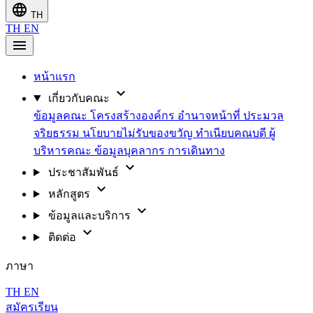
language
TH
TH
EN
menu
หน้าแรก
expand_more
เกี่ยวกับคณะ
ข้อมูลคณะ
โครงสร้างองค์กร
อำนาจหน้าที่
ประมวล
จริยธรรม
นโยบายไม่รับของขวัญ
ทำเนียบคณบดี
ผู้
บริหารคณะ
ข้อมูลบุคลากร
การเดินทาง
expand_more
ประชาสัมพันธ์
expand_more
หลักสูตร
expand_more
ข้อมูลและบริการ
expand_more
ติดต่อ
ภาษา
TH
EN
สมัครเรียน