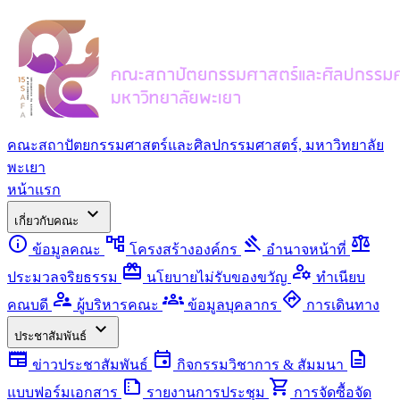
คณะสถาปัตยกรรมศาสตร์และศิลปกรรมศาสตร์, มหาวิทยาลัย
พะเยา
หน้าแรก
expand_more
เกี่ยวกับคณะ
info
account_tree
gavel
balance
ข้อมูลคณะ
โครงสร้างองค์กร
อำนาจหน้าที่
redeem
manage_accounts
ประมวลจริยธรรม
นโยบายไม่รับของขวัญ
ทำเนียบ
supervisor_account
groups
directions
คณบดี
ผู้บริหารคณะ
ข้อมูลบุคลากร
การเดินทาง
expand_more
ประชาสัมพันธ์
newspaper
event
description
ข่าวประชาสัมพันธ์
กิจกรรมวิชาการ & สัมมนา
summarize
shopping_cart
แบบฟอร์มเอกสาร
รายงานการประชุม
การจัดซื้อจัด