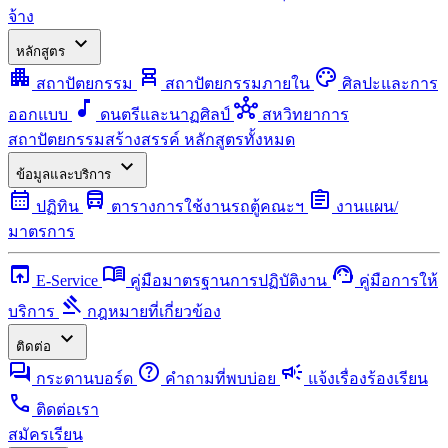
จ้าง
expand_more
หลักสูตร
apartment
chair_alt
palette
สถาปัตยกรรม
สถาปัตยกรรมภายใน
ศิลปะและการ
music_note
hub
ออกแบบ
ดนตรีและนาฏศิลป์
สหวิทยาการ
สถาปัตยกรรมสร้างสรรค์
หลักสูตรทั้งหมด
expand_more
ข้อมูลและบริการ
calendar_month
directions_bus
assignment
ปฏิทิน
ตารางการใช้งานรถตู้คณะฯ
งานแผน/
มาตรการ
open_in_browser
menu_book
support_agent
E-Service
คู่มือมาตรฐานการปฏิบัติงาน
คู่มือการให้
gavel
บริการ
กฎหมายที่เกี่ยวข้อง
expand_more
ติดต่อ
forum
help
campaign
กระดานบอร์ด
คำถามที่พบบ่อย
แจ้งเรื่องร้องเรียน
call
ติดต่อเรา
สมัครเรียน