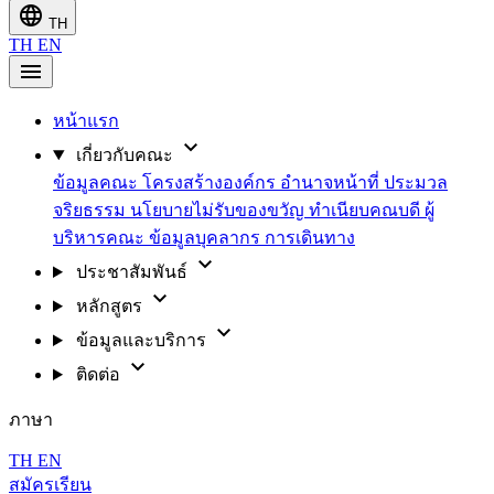
language
TH
TH
EN
menu
หน้าแรก
expand_more
เกี่ยวกับคณะ
ข้อมูลคณะ
โครงสร้างองค์กร
อำนาจหน้าที่
ประมวล
จริยธรรม
นโยบายไม่รับของขวัญ
ทำเนียบคณบดี
ผู้
บริหารคณะ
ข้อมูลบุคลากร
การเดินทาง
expand_more
ประชาสัมพันธ์
expand_more
หลักสูตร
expand_more
ข้อมูลและบริการ
expand_more
ติดต่อ
ภาษา
TH
EN
สมัครเรียน