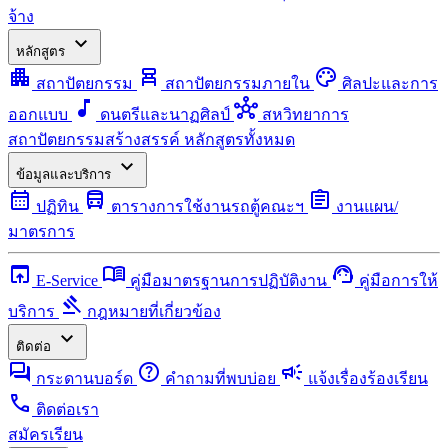
จ้าง
expand_more
หลักสูตร
apartment
chair_alt
palette
สถาปัตยกรรม
สถาปัตยกรรมภายใน
ศิลปะและการ
music_note
hub
ออกแบบ
ดนตรีและนาฏศิลป์
สหวิทยาการ
สถาปัตยกรรมสร้างสรรค์
หลักสูตรทั้งหมด
expand_more
ข้อมูลและบริการ
calendar_month
directions_bus
assignment
ปฏิทิน
ตารางการใช้งานรถตู้คณะฯ
งานแผน/
มาตรการ
open_in_browser
menu_book
support_agent
E-Service
คู่มือมาตรฐานการปฏิบัติงาน
คู่มือการให้
gavel
บริการ
กฎหมายที่เกี่ยวข้อง
expand_more
ติดต่อ
forum
help
campaign
กระดานบอร์ด
คำถามที่พบบ่อย
แจ้งเรื่องร้องเรียน
call
ติดต่อเรา
สมัครเรียน