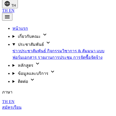
language
TH
TH
EN
menu
หน้าแรก
expand_more
เกี่ยวกับคณะ
expand_more
ประชาสัมพันธ์
ข่าวประชาสัมพันธ์
กิจกรรมวิชาการ & สัมมนา
แบบ
ฟอร์มเอกสาร
รายงานการประชุม
การจัดซื้อจัดจ้าง
expand_more
หลักสูตร
expand_more
ข้อมูลและบริการ
expand_more
ติดต่อ
ภาษา
TH
EN
สมัครเรียน