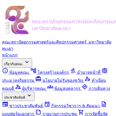
คณะสถาปัตยกรรมศาสตร์และศิลปกรรมศาสตร์, มหาวิทยาลัย
พะเยา
หน้าแรก
expand_more
เกี่ยวกับคณะ
info
account_tree
gavel
balance
ข้อมูลคณะ
โครงสร้างองค์กร
อำนาจหน้าที่
redeem
manage_accounts
ประมวลจริยธรรม
นโยบายไม่รับของขวัญ
ทำเนียบ
supervisor_account
groups
directions
คณบดี
ผู้บริหารคณะ
ข้อมูลบุคลากร
การเดินทาง
expand_more
ประชาสัมพันธ์
newspaper
event
description
ข่าวประชาสัมพันธ์
กิจกรรมวิชาการ & สัมมนา
summarize
shopping_cart
แบบฟอร์มเอกสาร
รายงานการประชุม
การจัดซื้อจัด