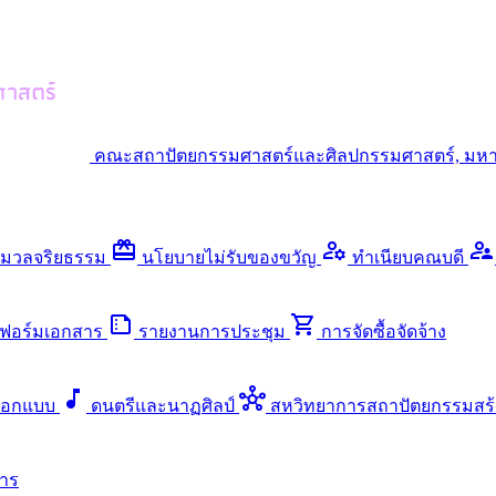
คณะสถาปัตยกรรมศาสตร์และศิลปกรรมศาสตร์, มหา
redeem
manage_accounts
supervisor_account
มวลจริยธรรม
นโยบายไม่รับของขวัญ
ทำเนียบคณบดี
summarize
shopping_cart
ฟอร์มเอกสาร
รายงานการประชุม
การจัดซื้อจัดจ้าง
music_note
hub
ออกแบบ
ดนตรีและนาฏศิลป์
สหวิทยาการสถาปัตยกรรมสร้
าร