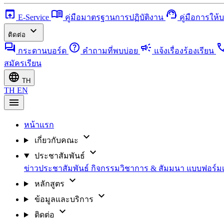
open_in_browser
menu_book
support_agent
E-Service
คู่มือมาตรฐานการปฏิบัติงาน
คู่มือการให้
expand_more
ติดต่อ
forum
help
campaign
ca
กระดานบอร์ด
คำถามที่พบบ่อย
แจ้งเรื่องร้องเรียน
สมัครเรียน
language
TH
TH
EN
menu
หน้าแรก
expand_more
เกี่ยวกับคณะ
expand_more
ประชาสัมพันธ์
ข่าวประชาสัมพันธ์
กิจกรรมวิชาการ & สัมมนา
แบบฟอร์ม
expand_more
หลักสูตร
expand_more
ข้อมูลและบริการ
expand_more
ติดต่อ