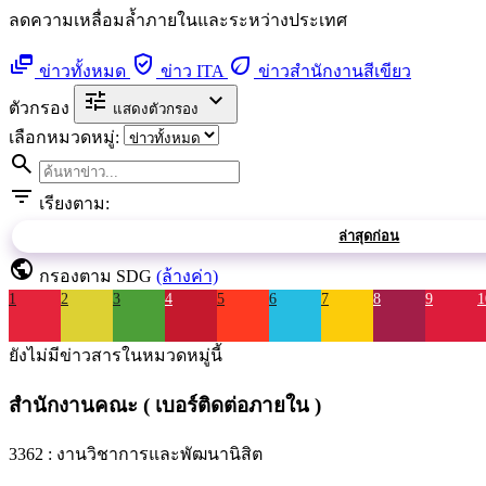
ลดความเหลื่อมล้ำภายในและระหว่างประเทศ
dynamic_feed
verified_user
eco
ข่าวทั้งหมด
ข่าว ITA
ข่าวสำนักงานสีเขียว
tune
expand_more
ตัวกรอง
แสดงตัวกรอง
เลือกหมวดหมู่:
search
filter_list
เรียงตาม:
ล่าสุดก่อน
public
กรองตาม SDG
(ล้างค่า)
1
2
3
4
5
6
7
8
9
1
ยังไม่มีข่าวสารในหมวดหมู่นี้
สำนักงานคณะ ( เบอร์ติดต่อภายใน )
3362 : งานวิชาการและพัฒนานิสิต