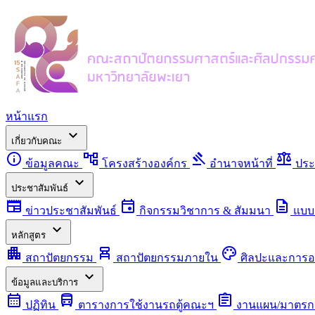
หน้าแรก
expand_more
เกี่ยวกับคณะ
info
account_tree
gavel
balance
ข้อมูลคณะ
โครงสร้างองค์กร
อำนาจหน้าที่
ประ
expand_more
ประชาสัมพันธ์
newspaper
event
description
ข่าวประชาสัมพันธ์
กิจกรรมวิชาการ & สัมมนา
แบบ
expand_more
หลักสูตร
apartment
chair_alt
palette
สถาปัตยกรรม
สถาปัตยกรรมภายใน
ศิลปะและการ
expand_more
ข้อมูลและบริการ
calendar_month
directions_bus
assignment
ปฏิทิน
ตารางการใช้งานรถตู้คณะฯ
งานแผน/มาตรก