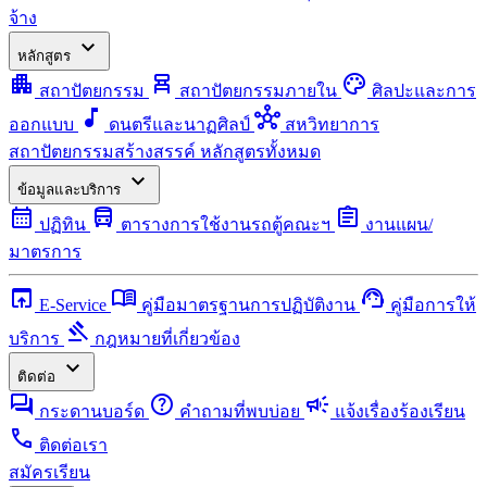
จ้าง
expand_more
หลักสูตร
apartment
chair_alt
palette
สถาปัตยกรรม
สถาปัตยกรรมภายใน
ศิลปะและการ
music_note
hub
ออกแบบ
ดนตรีและนาฏศิลป์
สหวิทยาการ
สถาปัตยกรรมสร้างสรรค์
หลักสูตรทั้งหมด
expand_more
ข้อมูลและบริการ
calendar_month
directions_bus
assignment
ปฏิทิน
ตารางการใช้งานรถตู้คณะฯ
งานแผน/
มาตรการ
open_in_browser
menu_book
support_agent
E-Service
คู่มือมาตรฐานการปฏิบัติงาน
คู่มือการให้
gavel
บริการ
กฎหมายที่เกี่ยวข้อง
expand_more
ติดต่อ
forum
help
campaign
กระดานบอร์ด
คำถามที่พบบ่อย
แจ้งเรื่องร้องเรียน
call
ติดต่อเรา
สมัครเรียน