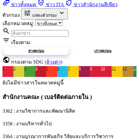
dynamic_feed
verified_user
eco
ข่าวทั้งหมด
ข่าว ITA
ข่าวสำนักงานสีเขียว
tune
expand_more
ตัวกรอง
แสดงตัวกรอง
เลือกหมวดหมู่:
search
filter_list
เรียงตาม:
ล่าสุดก่อน
เก่าสุดก่อน
public
กรองตาม SDG
(ล้างค่า)
1
2
3
4
5
6
7
8
9
10
11
12
13
ยังไม่มีข่าวสารในหมวดหมู่นี้
สำนักงานคณะ ( เบอร์ติดต่อภายใน )
3362 : งานวิชาการและพัฒนานิสิต
3358 : งานบริหารทั่วไป
3364 : งานบูรณาการพันธกิจ วิจัยและบริการวิชาการ