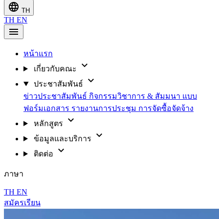
language
TH
TH
EN
menu
หน้าแรก
expand_more
เกี่ยวกับคณะ
expand_more
ประชาสัมพันธ์
ข่าวประชาสัมพันธ์
กิจกรรมวิชาการ & สัมมนา
แบบ
ฟอร์มเอกสาร
รายงานการประชุม
การจัดซื้อจัดจ้าง
expand_more
หลักสูตร
expand_more
ข้อมูลและบริการ
expand_more
ติดต่อ
ภาษา
TH
EN
สมัครเรียน