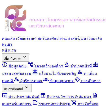
คณะสถาปัตยกรรมศาสตร์และศิลปกรรมศาสตร์, มหาวิทยาลัย
พะเยา
หน้าแรก
expand_more
เกี่ยวกับคณะ
info
account_tree
gavel
balance
ข้อมูลคณะ
โครงสร้างองค์กร
อำนาจหน้าที่
redeem
manage_accounts
ประมวลจริยธรรม
นโยบายไม่รับของขวัญ
ทำเนียบ
supervisor_account
groups
directions
คณบดี
ผู้บริหารคณะ
ข้อมูลบุคลากร
การเดินทาง
expand_more
ประชาสัมพันธ์
newspaper
event
description
ข่าวประชาสัมพันธ์
กิจกรรมวิชาการ & สัมมนา
summarize
shopping_cart
แบบฟอร์มเอกสาร
รายงานการประชุม
การจัดซื้อจัด