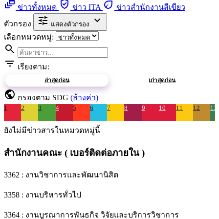
dynamic_feed
verified_user
eco
ข่าวทั้งหมด
ข่าว ITA
ข่าวสำนักงานสีเขียว
tune
expand_more
ตัวกรอง
แสดงตัวกรอง
เลือกหมวดหมู่:
search
filter_list
เรียงตาม:
ล่าสุดก่อน
เก่าสุดก่อน
public
กรองตาม SDG
(ล้างค่า)
1
2
3
4
5
6
7
8
9
10
11
12
13
ยังไม่มีข่าวสารในหมวดหมู่นี้
สำนักงานคณะ ( เบอร์ติดต่อภายใน )
3362 : งานวิชาการและพัฒนานิสิต
3358 : งานบริหารทั่วไป
3364 : งานบูรณาการพันธกิจ วิจัยและบริการวิชาการ