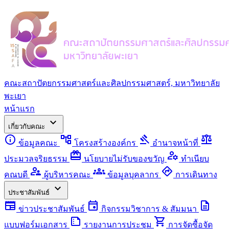
คณะสถาปัตยกรรมศาสตร์และศิลปกรรมศาสตร์, มหาวิทยาลัย
พะเยา
หน้าแรก
expand_more
เกี่ยวกับคณะ
info
account_tree
gavel
balance
ข้อมูลคณะ
โครงสร้างองค์กร
อำนาจหน้าที่
redeem
manage_accounts
ประมวลจริยธรรม
นโยบายไม่รับของขวัญ
ทำเนียบ
supervisor_account
groups
directions
คณบดี
ผู้บริหารคณะ
ข้อมูลบุคลากร
การเดินทาง
expand_more
ประชาสัมพันธ์
newspaper
event
description
ข่าวประชาสัมพันธ์
กิจกรรมวิชาการ & สัมมนา
summarize
shopping_cart
แบบฟอร์มเอกสาร
รายงานการประชุม
การจัดซื้อจัด