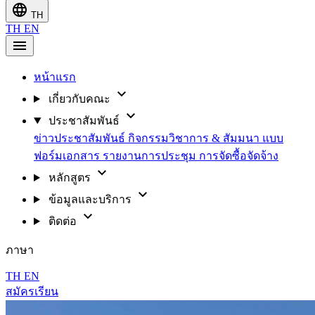
language
TH
TH
EN
menu
หน้าแรก
expand_more
เกี่ยวกับคณะ
expand_more
ประชาสัมพันธ์
ข่าวประชาสัมพันธ์
กิจกรรมวิชาการ & สัมมนา
แบบ
ฟอร์มเอกสาร
รายงานการประชุม
การจัดซื้อจัดจ้าง
expand_more
หลักสูตร
expand_more
ข้อมูลและบริการ
expand_more
ติดต่อ
ภาษา
TH
EN
สมัครเรียน