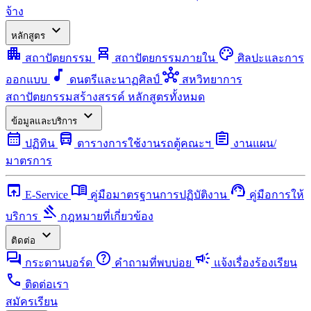
จ้าง
expand_more
หลักสูตร
apartment
chair_alt
palette
สถาปัตยกรรม
สถาปัตยกรรมภายใน
ศิลปะและการ
music_note
hub
ออกแบบ
ดนตรีและนาฏศิลป์
สหวิทยาการ
สถาปัตยกรรมสร้างสรรค์
หลักสูตรทั้งหมด
expand_more
ข้อมูลและบริการ
calendar_month
directions_bus
assignment
ปฏิทิน
ตารางการใช้งานรถตู้คณะฯ
งานแผน/
มาตรการ
open_in_browser
menu_book
support_agent
E-Service
คู่มือมาตรฐานการปฏิบัติงาน
คู่มือการให้
gavel
บริการ
กฎหมายที่เกี่ยวข้อง
expand_more
ติดต่อ
forum
help
campaign
กระดานบอร์ด
คำถามที่พบบ่อย
แจ้งเรื่องร้องเรียน
call
ติดต่อเรา
สมัครเรียน