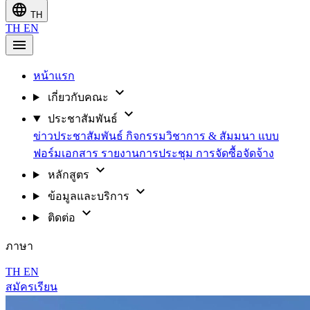
language
TH
TH
EN
menu
หน้าแรก
expand_more
เกี่ยวกับคณะ
expand_more
ประชาสัมพันธ์
ข่าวประชาสัมพันธ์
กิจกรรมวิชาการ & สัมมนา
แบบ
ฟอร์มเอกสาร
รายงานการประชุม
การจัดซื้อจัดจ้าง
expand_more
หลักสูตร
expand_more
ข้อมูลและบริการ
expand_more
ติดต่อ
ภาษา
TH
EN
สมัครเรียน