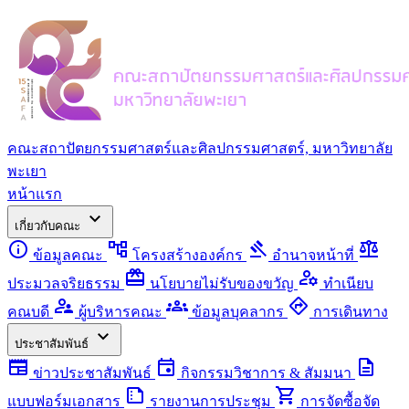
คณะสถาปัตยกรรมศาสตร์และศิลปกรรมศาสตร์, มหาวิทยาลัย
พะเยา
หน้าแรก
expand_more
เกี่ยวกับคณะ
info
account_tree
gavel
balance
ข้อมูลคณะ
โครงสร้างองค์กร
อำนาจหน้าที่
redeem
manage_accounts
ประมวลจริยธรรม
นโยบายไม่รับของขวัญ
ทำเนียบ
supervisor_account
groups
directions
คณบดี
ผู้บริหารคณะ
ข้อมูลบุคลากร
การเดินทาง
expand_more
ประชาสัมพันธ์
newspaper
event
description
ข่าวประชาสัมพันธ์
กิจกรรมวิชาการ & สัมมนา
summarize
shopping_cart
แบบฟอร์มเอกสาร
รายงานการประชุม
การจัดซื้อจัด