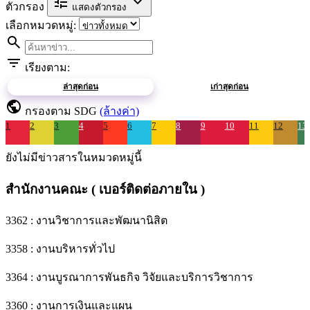
tune
expand_more
ตัวกรอง
แสดงตัวกรอง
เลือกหมวดหมู่:
search
filter_list
เรียงตาม:
ล่าสุดก่อน
เก่าสุดก่อน
public
กรองตาม SDG
(ล้างค่า)
1
2
3
4
5
6
7
8
9
10
11
12
13
ยังไม่มีข่าวสารในหมวดหมู่นี้
สำนักงานคณะ ( เบอร์ติดต่อภายใน )
3362 : งานวิชาการและพัฒนานิสิต
3358 : งานบริหารทั่วไป
3364 : งานบูรณาการพันธกิจ วิจัยและบริการวิชาการ
3360 : งานการเงินและแผน