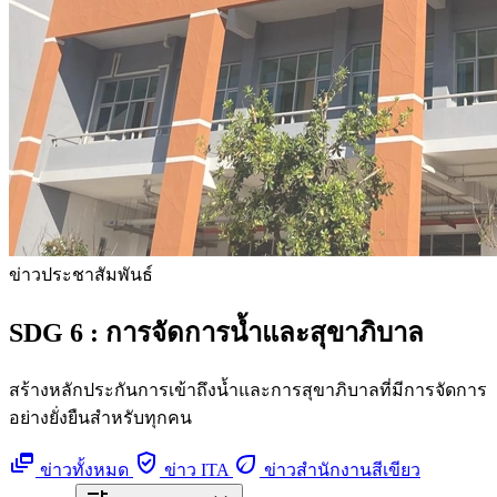
ข่าวประชาสัมพันธ์
SDG 6 :
การจัดการน้ำและสุขาภิบาล
สร้างหลักประกันการเข้าถึงน้ำและการสุขาภิบาลที่มีการจัดการ
อย่างยั่งยืนสำหรับทุกคน
dynamic_feed
verified_user
eco
ข่าวทั้งหมด
ข่าว ITA
ข่าวสำนักงานสีเขียว