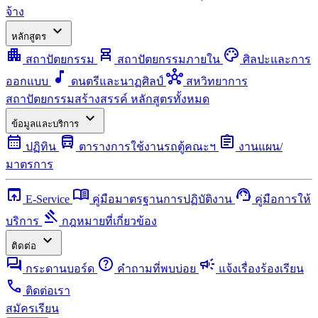
จ้าง
expand_more
หลักสูตร
apartment
chair_alt
palette
สถาปัตยกรรม
สถาปัตยกรรมภายใน
ศิลปะและการ
music_note
hub
ออกแบบ
ดนตรีและนาฏศิลป์
สหวิทยาการ
สถาปัตยกรรมสร้างสรรค์
หลักสูตรทั้งหมด
expand_more
ข้อมูลและบริการ
calendar_month
directions_bus
assignment
ปฏิทิน
ตารางการใช้งานรถตู้คณะฯ
งานแผน/
มาตรการ
open_in_browser
menu_book
support_agent
E-Service
คู่มือมาตรฐานการปฏิบัติงาน
คู่มือการให้
gavel
บริการ
กฎหมายที่เกี่ยวข้อง
expand_more
ติดต่อ
forum
help
campaign
กระดานบอร์ด
คำถามที่พบบ่อย
แจ้งเรื่องร้องเรียน
call
ติดต่อเรา
สมัครเรียน