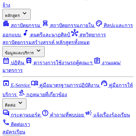
จ้าง
expand_more
หลักสูตร
apartment
chair_alt
palette
สถาปัตยกรรม
สถาปัตยกรรมภายใน
ศิลปะและการ
music_note
hub
ออกแบบ
ดนตรีและนาฏศิลป์
สหวิทยาการ
สถาปัตยกรรมสร้างสรรค์
หลักสูตรทั้งหมด
expand_more
ข้อมูลและบริการ
calendar_month
directions_bus
assignment
ปฏิทิน
ตารางการใช้งานรถตู้คณะฯ
งานแผน/
มาตรการ
open_in_browser
menu_book
support_agent
E-Service
คู่มือมาตรฐานการปฏิบัติงาน
คู่มือการให้
gavel
บริการ
กฎหมายที่เกี่ยวข้อง
expand_more
ติดต่อ
forum
help
campaign
กระดานบอร์ด
คำถามที่พบบ่อย
แจ้งเรื่องร้องเรียน
call
ติดต่อเรา
สมัครเรียน