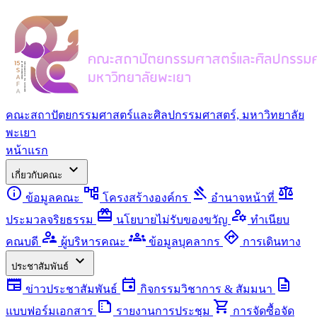
คณะสถาปัตยกรรมศาสตร์และศิลปกรรมศาสตร์, มหาวิทยาลัย
พะเยา
หน้าแรก
expand_more
เกี่ยวกับคณะ
info
account_tree
gavel
balance
ข้อมูลคณะ
โครงสร้างองค์กร
อำนาจหน้าที่
redeem
manage_accounts
ประมวลจริยธรรม
นโยบายไม่รับของขวัญ
ทำเนียบ
supervisor_account
groups
directions
คณบดี
ผู้บริหารคณะ
ข้อมูลบุคลากร
การเดินทาง
expand_more
ประชาสัมพันธ์
newspaper
event
description
ข่าวประชาสัมพันธ์
กิจกรรมวิชาการ & สัมมนา
summarize
shopping_cart
แบบฟอร์มเอกสาร
รายงานการประชุม
การจัดซื้อจัด