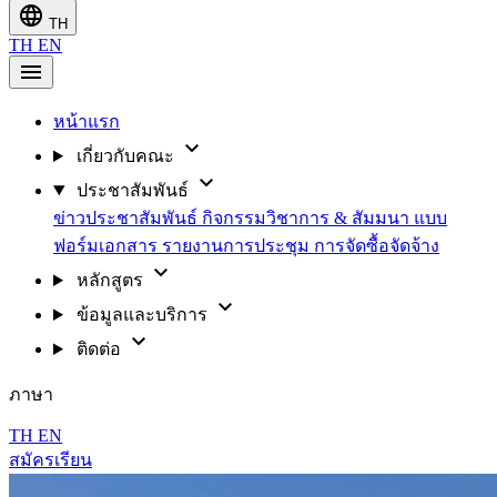
language
TH
TH
EN
menu
หน้าแรก
expand_more
เกี่ยวกับคณะ
expand_more
ประชาสัมพันธ์
ข่าวประชาสัมพันธ์
กิจกรรมวิชาการ & สัมมนา
แบบ
ฟอร์มเอกสาร
รายงานการประชุม
การจัดซื้อจัดจ้าง
expand_more
หลักสูตร
expand_more
ข้อมูลและบริการ
expand_more
ติดต่อ
ภาษา
TH
EN
สมัครเรียน