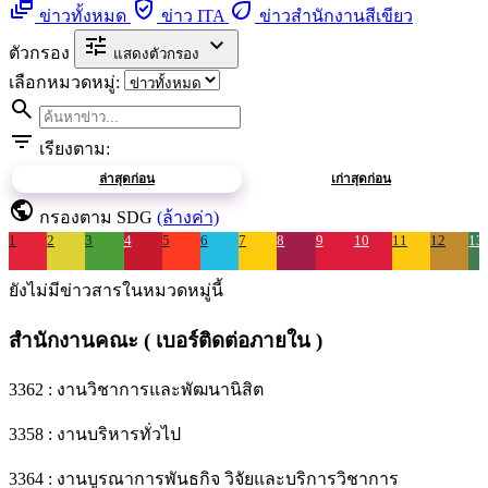
dynamic_feed
verified_user
eco
ข่าวทั้งหมด
ข่าว ITA
ข่าวสำนักงานสีเขียว
tune
expand_more
ตัวกรอง
แสดงตัวกรอง
เลือกหมวดหมู่:
search
filter_list
เรียงตาม:
ล่าสุดก่อน
เก่าสุดก่อน
public
กรองตาม SDG
(ล้างค่า)
1
2
3
4
5
6
7
8
9
10
11
12
13
ยังไม่มีข่าวสารในหมวดหมู่นี้
สำนักงานคณะ ( เบอร์ติดต่อภายใน )
3362 : งานวิชาการและพัฒนานิสิต
3358 : งานบริหารทั่วไป
3364 : งานบูรณาการพันธกิจ วิจัยและบริการวิชาการ