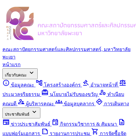
คณะสถาปัตยกรรมศาสตร์และศิลปกรรมศาสตร์, มหาวิทยาลัย
พะเยา
หน้าแรก
expand_more
เกี่ยวกับคณะ
info
account_tree
gavel
balance
ข้อมูลคณะ
โครงสร้างองค์กร
อำนาจหน้าที่
redeem
manage_accounts
ประมวลจริยธรรม
นโยบายไม่รับของขวัญ
ทำเนียบ
supervisor_account
groups
directions
คณบดี
ผู้บริหารคณะ
ข้อมูลบุคลากร
การเดินทาง
expand_more
ประชาสัมพันธ์
newspaper
event
description
ข่าวประชาสัมพันธ์
กิจกรรมวิชาการ & สัมมนา
summarize
shopping_cart
แบบฟอร์มเอกสาร
รายงานการประชุม
การจัดซื้อจัด