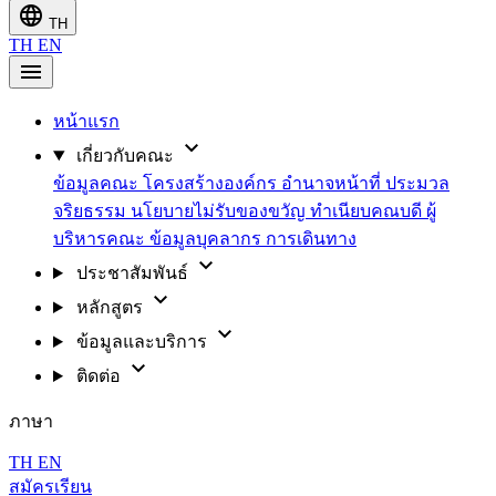
language
TH
TH
EN
menu
หน้าแรก
expand_more
เกี่ยวกับคณะ
ข้อมูลคณะ
โครงสร้างองค์กร
อำนาจหน้าที่
ประมวล
จริยธรรม
นโยบายไม่รับของขวัญ
ทำเนียบคณบดี
ผู้
บริหารคณะ
ข้อมูลบุคลากร
การเดินทาง
expand_more
ประชาสัมพันธ์
expand_more
หลักสูตร
expand_more
ข้อมูลและบริการ
expand_more
ติดต่อ
ภาษา
TH
EN
สมัครเรียน