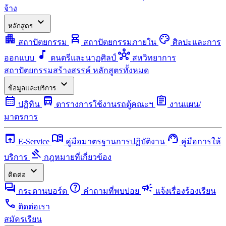
จ้าง
expand_more
หลักสูตร
apartment
chair_alt
palette
สถาปัตยกรรม
สถาปัตยกรรมภายใน
ศิลปะและการ
music_note
hub
ออกแบบ
ดนตรีและนาฏศิลป์
สหวิทยาการ
สถาปัตยกรรมสร้างสรรค์
หลักสูตรทั้งหมด
expand_more
ข้อมูลและบริการ
calendar_month
directions_bus
assignment
ปฏิทิน
ตารางการใช้งานรถตู้คณะฯ
งานแผน/
มาตรการ
open_in_browser
menu_book
support_agent
E-Service
คู่มือมาตรฐานการปฏิบัติงาน
คู่มือการให้
gavel
บริการ
กฎหมายที่เกี่ยวข้อง
expand_more
ติดต่อ
forum
help
campaign
กระดานบอร์ด
คำถามที่พบบ่อย
แจ้งเรื่องร้องเรียน
call
ติดต่อเรา
สมัครเรียน