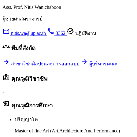
Asst. Prof. Nitis Wanichaboon
ผู้ช่วยศาสตราจารย์
mail
call
verified
nitis.wa@up.ac.th
3362
ปฏิบัติงาน
groups
ทีมที่สังกัด
arrow_forward
arrow_forward
สาขาวิชาศิลปะและการออกแบบ
ผู้บริหารคณะ
badge
คุณวุฒิวิชาชีพ
-
history_edu
คุณวุฒิการศึกษา
ปริญญาโท
Master of fine Art (Art,Architecture And Performance)