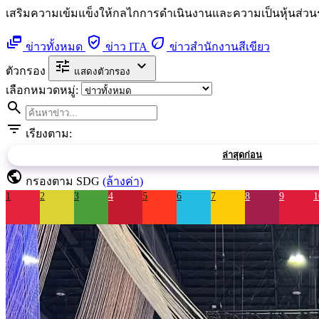
เสริมความเข้มแข็งให้กลไกการดำเนินงานและความเป็นหุ้นส่วนระด
dynamic_feed
verified_user
eco
ข่าวทั้งหมด
ข่าว ITA
ข่าวสำนักงานสีเขียว
tune
expand_more
ตัวกรอง
แสดงตัวกรอง
เลือกหมวดหมู่:
search
filter_list
เรียงตาม:
ล่าสุดก่อน
public
กรองตาม SDG
(ล้างค่า)
1
2
3
4
5
6
7
8
9
1