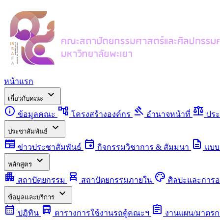
หน้าแรก
expand_more
เกี่ยวกับคณะ
info
account_tree
gavel
balance
ข้อมูลคณะ
โครงสร้างองค์กร
อำนาจหน้าที่
ประ
expand_more
ประชาสัมพันธ์
newspaper
event
description
ข่าวประชาสัมพันธ์
กิจกรรมวิชาการ & สัมมนา
แบบ
expand_more
หลักสูตร
apartment
chair_alt
palette
สถาปัตยกรรม
สถาปัตยกรรมภายใน
ศิลปะและการ
expand_more
ข้อมูลและบริการ
calendar_month
directions_bus
assignment
ปฏิทิน
ตารางการใช้งานรถตู้คณะฯ
งานแผน/มาตรก