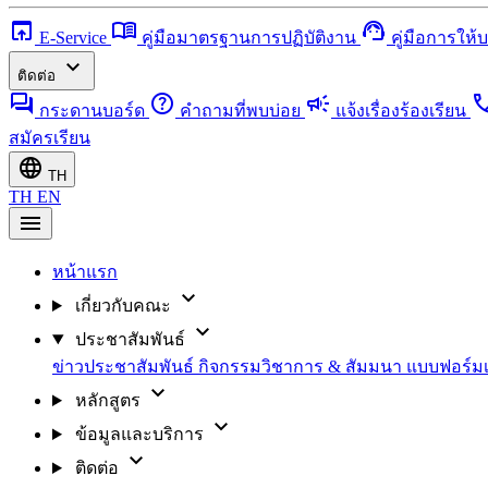
open_in_browser
menu_book
support_agent
E-Service
คู่มือมาตรฐานการปฏิบัติงาน
คู่มือการให้
expand_more
ติดต่อ
forum
help
campaign
ca
กระดานบอร์ด
คำถามที่พบบ่อย
แจ้งเรื่องร้องเรียน
สมัครเรียน
language
TH
TH
EN
menu
หน้าแรก
expand_more
เกี่ยวกับคณะ
expand_more
ประชาสัมพันธ์
ข่าวประชาสัมพันธ์
กิจกรรมวิชาการ & สัมมนา
แบบฟอร์ม
expand_more
หลักสูตร
expand_more
ข้อมูลและบริการ
expand_more
ติดต่อ