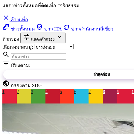
แสดงข่าวทั้งหมดที่ติดแท็ก #จริยธรรม
close
ล้างแท็ก
dynamic_feed
verified_user
eco
ข่าวทั้งหมด
ข่าว ITA
ข่าวสำนักงานสีเขียว
tune
expand_more
ตัวกรอง
แสดงตัวกรอง
เลือกหมวดหมู่:
search
filter_list
เรียงตาม:
ล่าสุดก่อน
public
กรองตาม SDG
1
2
3
4
5
6
7
8
9
1