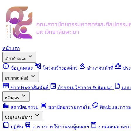
หน้าแรก
expand_more
เกี่ยวกับคณะ
info
account_tree
gavel
balance
ข้อมูลคณะ
โครงสร้างองค์กร
อำนาจหน้าที่
ประ
expand_more
ประชาสัมพันธ์
newspaper
event
description
ข่าวประชาสัมพันธ์
กิจกรรมวิชาการ & สัมมนา
แบบ
expand_more
หลักสูตร
apartment
chair_alt
palette
สถาปัตยกรรม
สถาปัตยกรรมภายใน
ศิลปะและการ
expand_more
ข้อมูลและบริการ
calendar_month
directions_bus
assignment
ปฏิทิน
ตารางการใช้งานรถตู้คณะฯ
งานแผน/มาตรก