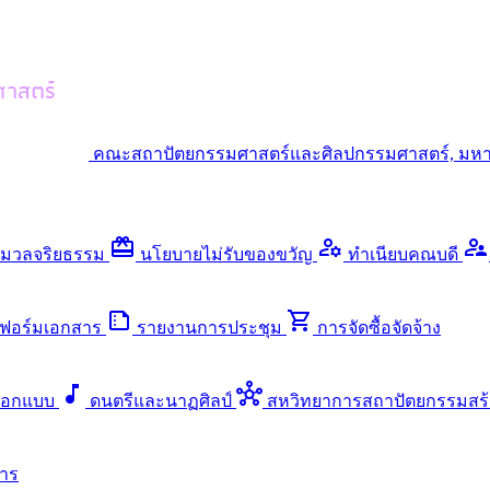
คณะสถาปัตยกรรมศาสตร์และศิลปกรรมศาสตร์, มหา
redeem
manage_accounts
supervisor_account
มวลจริยธรรม
นโยบายไม่รับของขวัญ
ทำเนียบคณบดี
summarize
shopping_cart
ฟอร์มเอกสาร
รายงานการประชุม
การจัดซื้อจัดจ้าง
music_note
hub
ออกแบบ
ดนตรีและนาฏศิลป์
สหวิทยาการสถาปัตยกรรมสร้
าร