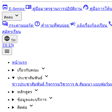
open_in_browser
menu_book
support_agent
E-Service
คู่มือมาตรฐานการปฏิบัติงาน
คู่มือการให้
expand_more
ติดต่อ
forum
help
campaign
ca
กระดานบอร์ด
คำถามที่พบบ่อย
แจ้งเรื่องร้องเรียน
สมัครเรียน
language
TH
TH
EN
menu
หน้าแรก
expand_more
เกี่ยวกับคณะ
expand_more
ประชาสัมพันธ์
ข่าวประชาสัมพันธ์
กิจกรรมวิชาการ & สัมมนา
แบบฟอร์ม
expand_more
หลักสูตร
expand_more
ข้อมูลและบริการ
expand_more
ติดต่อ