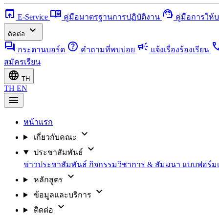
open_in_browser
menu_book
support_agent
E-Service
คู่มือมาตรฐานการปฏิบัติงาน
คู่มือการให้
expand_more
ติดต่อ
forum
help
campaign
ca
กระดานบอร์ด
คำถามที่พบบ่อย
แจ้งเรื่องร้องเรียน
สมัครเรียน
language
TH
TH
EN
menu
หน้าแรก
expand_more
เกี่ยวกับคณะ
expand_more
ประชาสัมพันธ์
ข่าวประชาสัมพันธ์
กิจกรรมวิชาการ & สัมมนา
แบบฟอร์ม
expand_more
หลักสูตร
expand_more
ข้อมูลและบริการ
expand_more
ติดต่อ