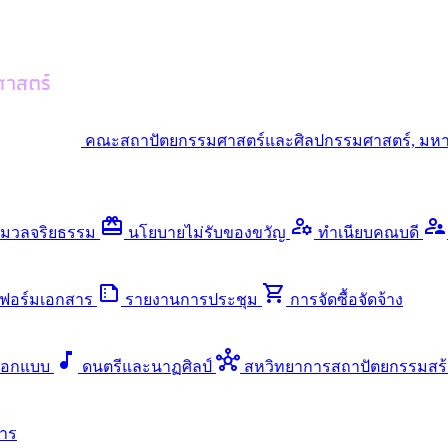
คณะสถาปัตยกรรมศาสตร์และศิลปกรรมศาสตร์, มหา
redeem
manage_accounts
supervisor_account
มวลจริยธรรม
นโยบายไม่รับของขวัญ
ทำเนียบคณบดี
summarize
shopping_cart
ฟอร์มเอกสาร
รายงานการประชุม
การจัดซื้อจัดจ้าง
music_note
hub
ออกแบบ
ดนตรีและนาฏศิลป์
สหวิทยาการสถาปัตยกรรมสร้
าร