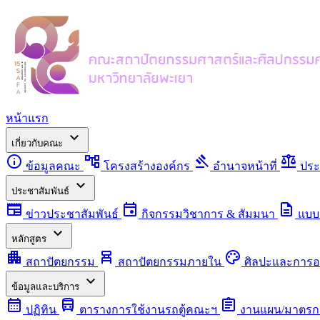
หน้าแรก
expand_more
เกี่ยวกับคณะ
info
account_tree
gavel
balance
ข้อมูลคณะ
โครงสร้างองค์กร
อำนาจหน้าที่
ประ
expand_more
ประชาสัมพันธ์
newspaper
event
description
ข่าวประชาสัมพันธ์
กิจกรรมวิชาการ & สัมมนา
แบบ
expand_more
หลักสูตร
apartment
chair_alt
palette
สถาปัตยกรรม
สถาปัตยกรรมภายใน
ศิลปะและการ
expand_more
ข้อมูลและบริการ
calendar_month
directions_bus
assignment
ปฏิทิน
ตารางการใช้งานรถตู้คณะฯ
งานแผน/มาตรก